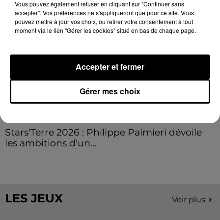
Vous pouvez également refuser en cliquant sur "Continuer sans
accepter". Vos préférences ne s'appliqueront que pour ce site. Vous
pouvez mettre à jour vos choix, ou retirer votre consentement à tout
moment via le lien "Gérer les cookies" situé en bas de chaque page.
Accepter et fermer
Gérer mes choix
Stars'Terre 2026 : Philippe Palmieri dévoile
les ambitions d'un...
À quelques semaines de la première édition de
Stars'Terre, organisée du 18 au 20 septembre 2026 au
Château de Courtalain, Philippe Palmieri, président...
LES JEUX
Voir plus