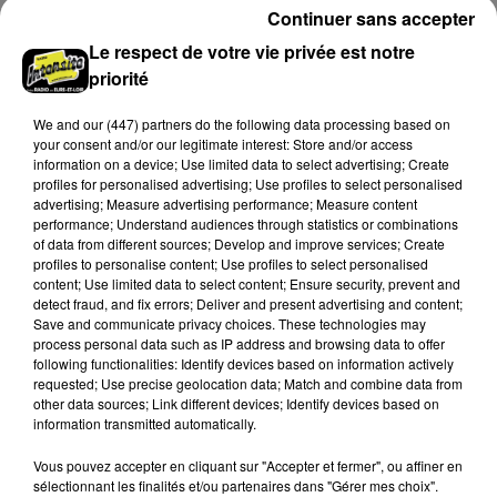
Continuer sans accepter
Le respect de votre vie privée est notre
priorité
We and
our (447) partners
do the following data processing based on
your consent and/or our legitimate interest: Store and/or access
information on a device; Use limited data to select advertising; Create
profiles for personalised advertising; Use profiles to select personalised
advertising; Measure advertising performance; Measure content
performance; Understand audiences through statistics or combinations
of data from different sources; Develop and improve services; Create
profiles to personalise content; Use profiles to select personalised
content; Use limited data to select content; Ensure security, prevent and
detect fraud, and fix errors; Deliver and present advertising and content;
Coupe de France : les basketteurs chartrains
Save and communicate privacy choices. These technologies may
connaissent la...
process personal data such as IP address and browsing data to offer
following functionalities: Identify devices based on information actively
Le C'CMBM affrontera un autre club de la région
requested; Use precise geolocation data; Match and combine data from
Centre à l'occasion des 32es de finale de la Coupe de
other data sources; Link different devices; Identify devices based on
France.
information transmitted automatically.
LE GRAND FORMAT
Voir plus
Vous pouvez accepter en cliquant sur "Accepter et fermer", ou affiner en
sélectionnant les finalités et/ou partenaires dans "Gérer mes choix".