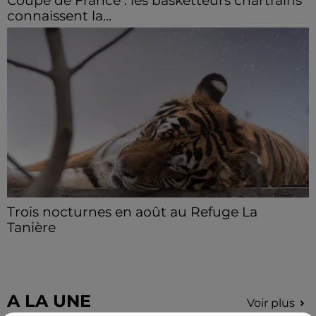
Coupe de France : les basketteurs chartrains
connaissent la...
Le C'CMBM affrontera un autre club de la région
Centre à l'occasion des 32es de finale de la Coupe de
France.
Trois nocturnes en août au Refuge La
Tanière
Les visiteurs peuvent en profiter jusqu'à 22h00 les
samedi 8, 15 et 29 août.
A LA UNE
Voir plus