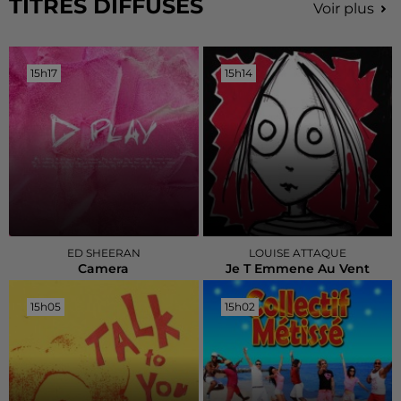
TITRES DIFFUSÉS
Voir plus
15h17
15h17
15h14
15h14
ED SHEERAN
LOUISE ATTAQUE
Camera
Je T Emmene Au Vent
15h05
15h05
15h02
15h02