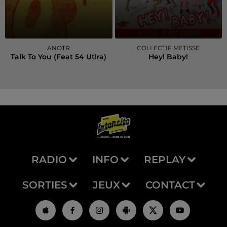
ANOTR
COLLECTIF METISSE
Talk To You (feat 54 Utlra)
Hey! Baby!
RADIO
INFO
REPLAY
SORTIES
JEUX
CONTACT