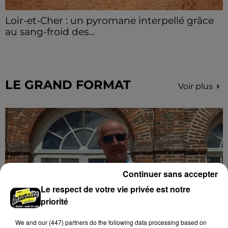
Loir-et-Cher : un pyromane interpellé grâce
au sang-froid des...
Samedi 25 juillet, plus d'une dizaine de feux de
champs et de sous-bois ont été déclenchés dans le
secteur de Fontaine-les-Côteaux, Montoire et Lunay.
Grâce...
LE GRAND FORMAT
Voir plus
Continuer sans accepter
Le respect de votre vie privée est notre
priorité
We and
our (447) partners
do the following data processing based on