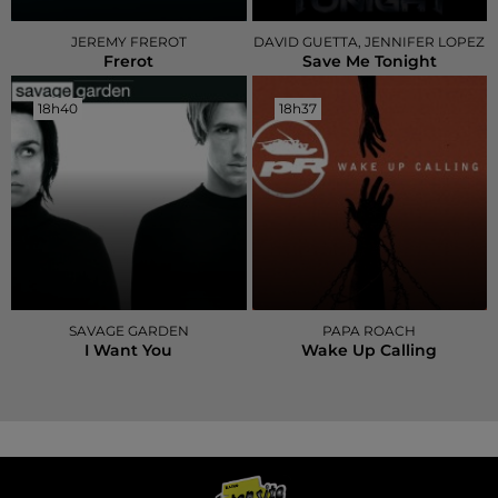
JEREMY FREROT
DAVID GUETTA, JENNIFER LOPEZ
Frerot
Save Me Tonight
18h40
18h40
18h37
18h37
SAVAGE GARDEN
PAPA ROACH
I Want You
Wake Up Calling