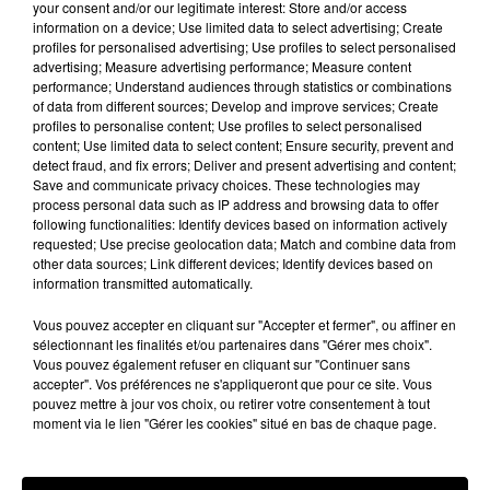
your consent and/or our legitimate interest: Store and/or access
Stars'Terre 2026 : Philippe Palmieri dévoile
information on a device; Use limited data to select advertising; Create
profiles for personalised advertising; Use profiles to select personalised
les ambitions d'un...
advertising; Measure advertising performance; Measure content
À quelques semaines de la première édition de
performance; Understand audiences through statistics or combinations
Stars'Terre, organisée du 18 au 20 septembre 2026 au
of data from different sources; Develop and improve services; Create
profiles to personalise content; Use profiles to select personalised
Château de Courtalain, Philippe Palmieri, président...
content; Use limited data to select content; Ensure security, prevent and
detect fraud, and fix errors; Deliver and present advertising and content;
LES JEUX
Voir plus
Save and communicate privacy choices. These technologies may
process personal data such as IP address and browsing data to offer
following functionalities: Identify devices based on information actively
requested; Use precise geolocation data; Match and combine data from
other data sources; Link different devices; Identify devices based on
information transmitted automatically.
Vous pouvez accepter en cliquant sur "Accepter et fermer", ou affiner en
sélectionnant les finalités et/ou partenaires dans "Gérer mes choix".
Vous pouvez également refuser en cliquant sur "Continuer sans
accepter". Vos préférences ne s'appliqueront que pour ce site. Vous
pouvez mettre à jour vos choix, ou retirer votre consentement à tout
moment via le lien "Gérer les cookies" situé en bas de chaque page.