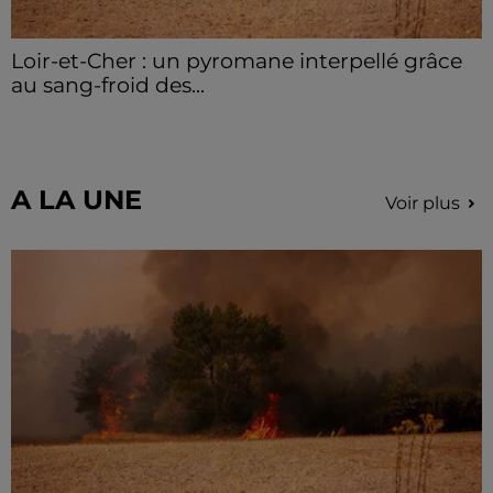
Loir-et-Cher : un pyromane interpellé grâce
au sang-froid des...
Samedi 25 juillet, plus d'une dizaine de feux de
champs et de sous-bois ont été déclenchés dans le
secteur de Fontaine-les-Côteaux, Montoire et Lunay.
Grâce...
A LA UNE
Voir plus