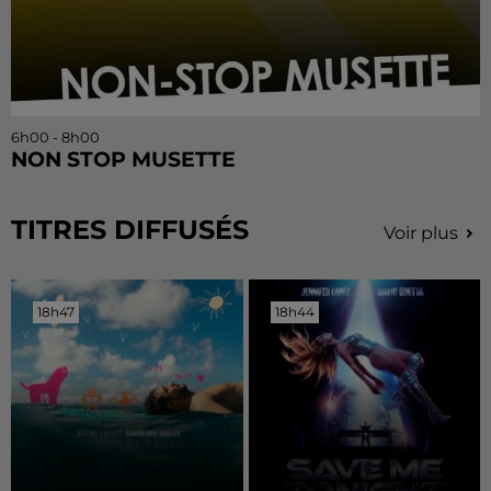
6h00 - 8h00
NON STOP MUSETTE
TITRES DIFFUSÉS
Voir plus
18h47
18h47
18h44
18h44