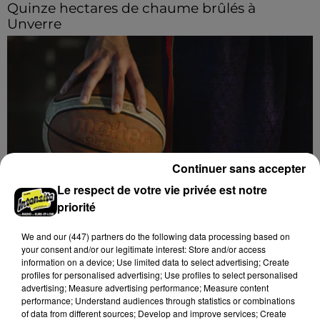
Quinze hectares de chaume brûlés à
Unverre
Deux personnes ont été prises en charge par les
secours après avoir inhalé des fumées.
Continuer sans accepter
Le respect de votre vie privée est notre
priorité
Basket, quatrième recrue pour le C'CMBM
We and
our (447) partners
do the following data processing based on
Le club chartrain annonce l'arrivée de Jonathan
your consent and/or our legitimate interest: Store and/or access
Mkamba en provenance de Pau.
information on a device; Use limited data to select advertising; Create
profiles for personalised advertising; Use profiles to select personalised
advertising; Measure advertising performance; Measure content
A LA UNE
Voir plus
performance; Understand audiences through statistics or combinations
of data from different sources; Develop and improve services; Create