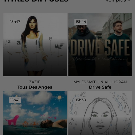
15h47
15h47
15h44
15h44
ZAZIE
MYLES SMITH, NIALL HORAN
Tous Des Anges
Drive Safe
15h41
15h41
15h38
15h38