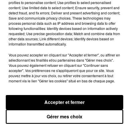
profiles to personalise content; Use profiles to select personalised
content; Use limited data to select content; Ensure security, prevent and
detect fraud, and fix errors; Deliver and present advertising and content;
Save and communicate privacy choices. These technologies may
process personal data such as IP address and browsing data to offer
following functionalities: Identify devices based on information actively
requested; Use precise geolocation data; Match and combine data from
other data sources; Link different devices; Identify devices based on
information transmitted automatically.
Vous pouvez accepter en cliquant sur "Accepter et fermer", ou affiner en
sélectionnant les finalités et/ou partenaires dans "Gérer mes choix".
Vous pouvez également refuser en cliquant sur "Continuer sans
accepter". Vos préférences ne s'appliqueront que pour ce site. Vous
pouvez mettre à jour vos choix, ou retirer votre consentement à tout
Quinze hectares de chaume brûlés à
moment via le lien "Gérer les cookies" situé en bas de chaque page.
Unverre
Deux personnes ont été prises en charge par les
secours après avoir inhalé des fumées.
Accepter et fermer
LE GRAND FORMAT
Gérer mes choix
Voir plus