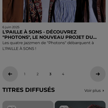
6 juin 2025
L'PAILLE À SONS - DÉCOUVREZ
"PHOTONS", LE NOUVEAU PROJET DU...
Les quatre jazzmen de "Photons" débarquent à
L'PAILLE À SONS !
1
2
3
4
TITRES DIFFUSÉS
Voir plus
9h25
9h25
9h22
9h22