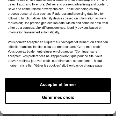
detect fraud, and fix errors; Deliver and present advertising and content;
Save and communicate privacy choices. These technologies may
process personal data such as IP address and browsing data to offer
following functionalities: Identify devices based on information actively
Loir-et-Cher : un pyromane interpellé grâce
requested; Use precise geolocation data; Match and combine data from
au sang-froid des...
other data sources; Link different devices; Identify devices based on
information transmitted automatically.
Samedi 25 juillet, plus d'une dizaine de feux de
champs et de sous-bois ont été déclenchés dans le
Vous pouvez accepter en cliquant sur "Accepter et fermer", ou affiner en
secteur de Fontaine-les-Côteaux, Montoire et Lunay.
sélectionnant les finalités et/ou partenaires dans "Gérer mes choix".
Vous pouvez également refuser en cliquant sur "Continuer sans
Grâce...
accepter". Vos préférences ne s'appliqueront que pour ce site. Vous
pouvez mettre à jour vos choix, ou retirer votre consentement à tout
moment via le lien "Gérer les cookies" situé en bas de chaque page.
Accepter et fermer
Gérer mes choix