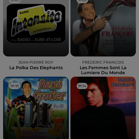
JEAN PIERRE ROY
FREDERIC FRANCOIS
La Polka Des Elephants
Les Femmes Sont La
Lumiere Du Monde
9h18
9h18
9h14
9h14