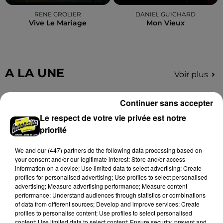
RENE GROLIER
DANIEL GUICHARD
Vive Le Mariage
Mon Vieux
A LA UNE
Voir plus
Continuer sans accepter
Le respect de votre vie privée est notre
priorité
We and
our (447) partners
do the following data processing based on
your consent and/or our legitimate interest: Store and/or access
information on a device; Use limited data to select advertising; Create
profiles for personalised advertising; Use profiles to select personalised
advertising; Measure advertising performance; Measure content
performance; Understand audiences through statistics or combinations
of data from different sources; Develop and improve services; Create
profiles to personalise content; Use profiles to select personalised
content; Use limited data to select content; Ensure security, prevent and