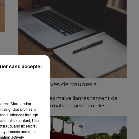
t
uer sans accepter
Des tentatives de fraudes à
Mainvilliers
Des personnes malveillantes tentent de
erest: Store and/or
voler vos informations personnelles.
tising; Use profiles to
tand audiences through
personalise content; Use
 fraud, and fix errors;
 may process personal
mation actively