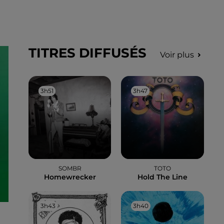
TITRES DIFFUSÉS
Voir plus
3h51
3h51
3h47
3h47
SOMBR
TOTO
Homewrecker
Hold The Line
3h43
3h43
3h40
3h40