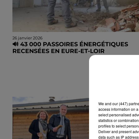
26 janvier 2026
🔊 43 000 PASSOIRES ÉNERGÉTIQUES
RECENSÉES EN EURE-ET-LOIR
We and
our (447) partn
access information on a 
select personalised ad
statistics or combinatio
profiles to select person
Deliver and present adv
data such as IP address 