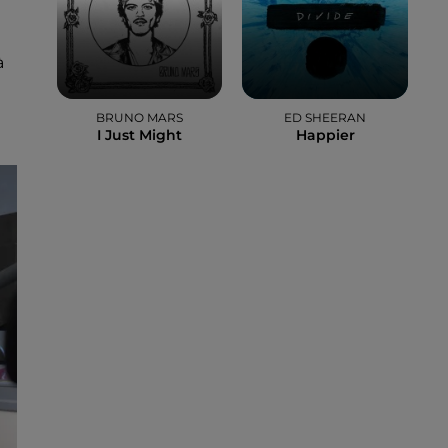
à
BRUNO MARS
ED SHEERAN
I Just Might
Happier