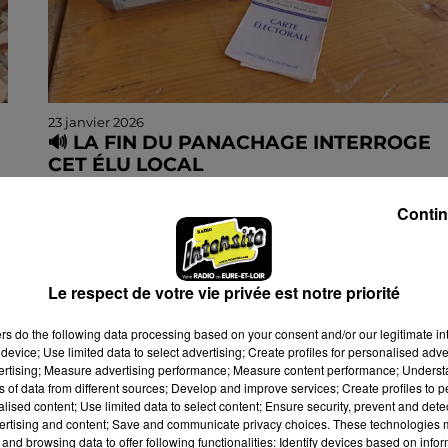
23 janvier 2026
🔊 LA FIN DU PANACHAGE INTERROGE
CET ÉLU LOCAL
En mars prochain, les élections municipales selon
un mode de scrutin de liste paritaire s'imposeron
Contin
dans les communes de moins de 1 000 habitants.
Une...
Le respect de votre vie privée est notre priorité
ers
do the following data processing based on your consent and/or our legitimate int
device; Use limited data to select advertising; Create profiles for personalised adver
vertising; Measure advertising performance; Measure content performance; Unders
ns of data from different sources; Develop and improve services; Create profiles to 
alised content; Use limited data to select content; Ensure security, prevent and detect
ertising and content; Save and communicate privacy choices. These technologies
and browsing data to offer following functionalities: Identify devices based on infor