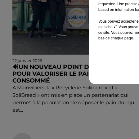
requested; Use precise g
based on information tra
Vous pouvez accepter en 
mes choix". Vous pouvez
ce site. Vous pouvez met
bas de chaque page.
22 janvier 2026
🔊UN NOUVEAU POINT DE COLLECTE
POUR VALORISER LE PAIN NON
CONSOMMÉ
A Mainvilliers, la « Recyclerie Solidaire » et «
SoliBread » ont mis en place un partenariat qui
permet à la population de déposer le pain dur qui
est...