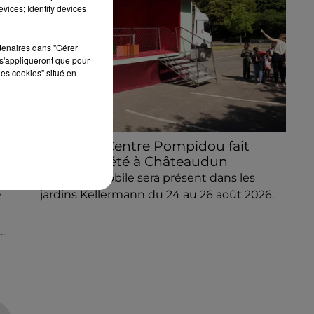
vices; Identify devices
rtenaires dans "Gérer
s'appliqueront que pour
les cookies" situé en
Le MuMo Centre Pompidou fait
escale cet été à Châteaudun
Le Musée Mobile sera présent dans les
jardins Kellermann du 24 au 26 août 2026.
V
s
.