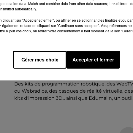
eolocation data; Match and combine data from other data sources; Link different de
nsmitted automatically.
cliquant sur "Accepter et fermer", ou affiner en sélectionnant les finalités et/ou pa
 également refuser en cliquant sur "Continuer sans accepter". Vos préférences ne 
tre à jour vos choix, ou retirer votre consentement à tout moment via le lien "Gérer 
20 janvier 2026
Gérer mes choix
Accepter et fermer
🔊 ROBOTIQUE OU WEBRADIO
DÉBARQUENT DANS LES COLLÈGES
EURÉLIENS
Des kits de programmation robotique, des WebT
ou Webradios, des casques de réalité virtuelle, de
kits d'impression 3D... ainsi que Edumalin, un outil..