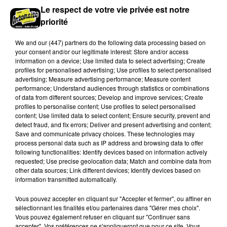
Vendredi 4 et 18 septembre, 16 et 30 octobre, 13 et 27
Le respect de votre vie privée est notre
novembre, 11 décembre de 14h00 à 16h30 à la mairie
priorité
de Authon-du-Perche : Jeux de société. Gratuit, sur...
We and
our (447) partners
do the following data processing based on
your consent and/or our legitimate interest: Store and/or access
information on a device; Use limited data to select advertising; Create
profiles for personalised advertising; Use profiles to select personalised
advertising; Measure advertising performance; Measure content
performance; Understand audiences through statistics or combinations
of data from different sources; Develop and improve services; Create
profiles to personalise content; Use profiles to select personalised
content; Use limited data to select content; Ensure security, prevent and
detect fraud, and fix errors; Deliver and present advertising and content;
Save and communicate privacy choices. These technologies may
process personal data such as IP address and browsing data to offer
following functionalities: Identify devices based on information actively
requested; Use precise geolocation data; Match and combine data from
other data sources; Link different devices; Identify devices based on
information transmitted automatically.
Vous pouvez accepter en cliquant sur "Accepter et fermer", ou affiner en
sélectionnant les finalités et/ou partenaires dans "Gérer mes choix".
Le 27 novembre 2026 de 14h00 à 16h30
Vous pouvez également refuser en cliquant sur "Continuer sans
AUTHON-DU-PERCHE - LISA : JEUX DE
accepter". Vos préférences ne s'appliqueront que pour ce site. Vous