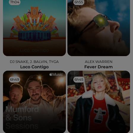
7h04
7h04
6h55
6h55
DJ SNAKE, J. BALVIN, TYGA
ALEX WARREN
Loco Contigo
Fever Dream
6h49
6h49
6h45
6h45