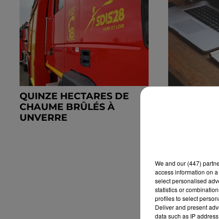
QUINZE HECTARES DE
DES TENT
CHAUME BRÛLÉS À
FRAUDES 
UNVERRE
We and
our (447) partn
access information on a 
select personalised ad
statistics or combinatio
profiles to select person
Deliver and present adv
data such as IP address 