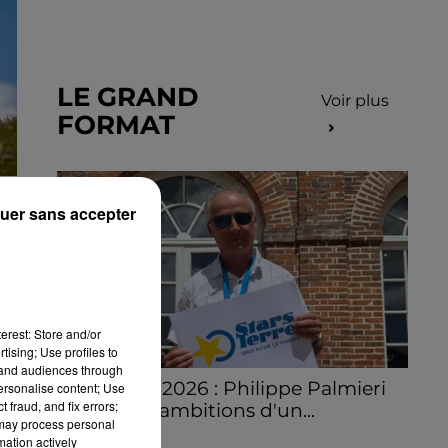
LE GRAND
Voir plus
FORMAT
uer sans accepter
erest: Store and/or
tising; Use profiles to
tand audiences through
Stars'Terre 2026 : Philippe Palmieri
personalise content; Use
 fraud, and fix errors;
dévoile les ambitions d'un...
 may process personal
À quelques semaines de la première
mation actively