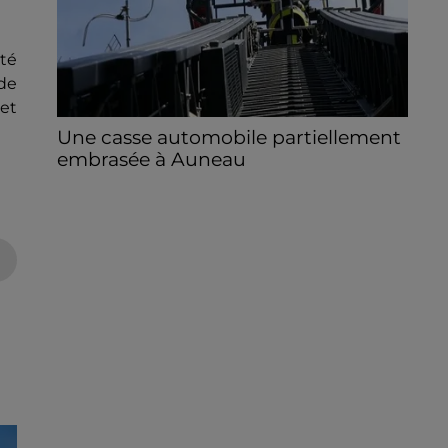
té
 de
 et
Une casse automobile partiellement
embrasée à Auneau
« chômage technique pour neuf personnes
» après le sinistre, qui a également fait un
blessé.