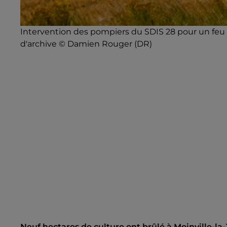
Intervention des pompiers du SDIS 28 pour un feu 
d'archive © Damien Rouger (DR)
Neuf hectares de culture ont brûlé à Moinville-la-