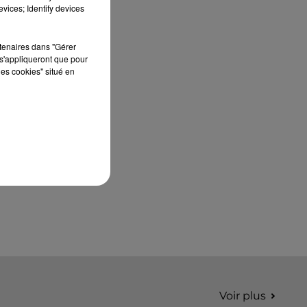
édition de Stars'Terre, organisée du 18 au 20
vices; Identify devices
septembre 2026 au Château de Courtalain,
Philippe Palmieri, président...
rtenaires dans "Gérer
s'appliqueront que pour
les cookies" situé en
Voir plus