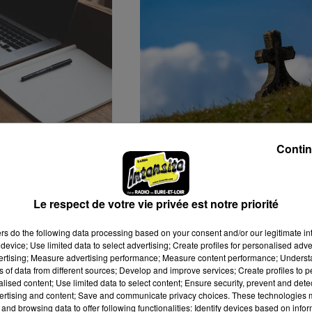
ATIVES DE
DES VOLS À RÉPÉTITION
Contin
À MAINVILLIERS
DANS LE CIMETIÈRE DE
THIRON-GARDAIS
Le respect de votre vie privée est notre priorité
ers
do the following data processing based on your consent and/or our legitimate int
device; Use limited data to select advertising; Create profiles for personalised adver
vertising; Measure advertising performance; Measure content performance; Unders
ns of data from different sources; Develop and improve services; Create profiles to 
alised content; Use limited data to select content; Ensure security, prevent and detect
ertising and content; Save and communicate privacy choices. These technologies
and browsing data to offer following functionalities: Identify devices based on infor