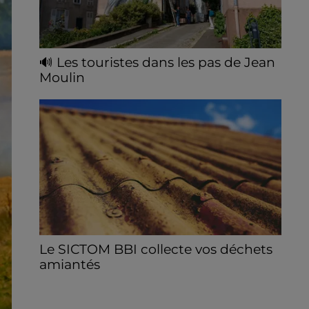
🔊 Les touristes dans les pas de Jean
Moulin
Le « tourisme de mémoire » s'invite dans
les sorties estivales de Chartres Tourisme.
Le SICTOM BBI collecte vos déchets
amiantés
La collecte se fait sous conditions et pour
un nombre limité de personnes, sur