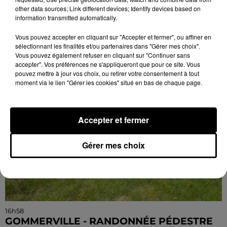
Paty, bibliothèque Abbé-Grégoire de Blois (Loir-et-
other data sources; Link different devices; Identify devices based on
Cher) : « Soyez maudits ! » Les malédictions
information transmitted automatically.
déposées...
Vous pouvez accepter en cliquant sur "Accepter et fermer", ou affiner en
sélectionnant les finalités et/ou partenaires dans "Gérer mes choix".
Vous pouvez également refuser en cliquant sur "Continuer sans
accepter". Vos préférences ne s'appliqueront que pour ce site. Vous
pouvez mettre à jour vos choix, ou retirer votre consentement à tout
moment via le lien "Gérer les cookies" situé en bas de chaque page.
Accepter et fermer
Gérer mes choix
16h58
GOMMERVILLE - RANDONNÉE PÉDESTRE