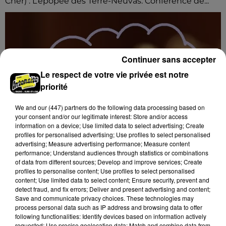
Cher) : L’épopée des Terre-Neuvas. Conférence de...
Continuer sans accepter
Le respect de votre vie privée est notre
priorité
We and
our (447) partners
do the following data processing based on
your consent and/or our legitimate interest: Store and/or access
information on a device; Use limited data to select advertising; Create
profiles for personalised advertising; Use profiles to select personalised
advertising; Measure advertising performance; Measure content
performance; Understand audiences through statistics or combinations
of data from different sources; Develop and improve services; Create
profiles to personalise content; Use profiles to select personalised
content; Use limited data to select content; Ensure security, prevent and
17h02
detect fraud, and fix errors; Deliver and present advertising and content;
BLOIS (41) - CONFÉRENCE : « SOYEZ
Save and communicate privacy choices. These technologies may
MAUDITS ! »
process personal data such as IP address and browsing data to offer
Jeudi 4 février 2027 à 14h30 à l'auditorium Samuel
following functionalities: Identify devices based on information actively
requested; Use precise geolocation data; Match and combine data from