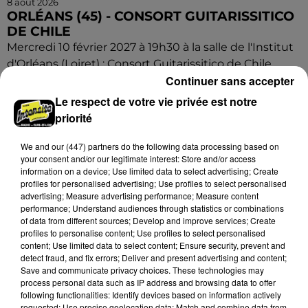
8 août 2026
ORLÉANS (45) - CONSORT GUITARISSITICO
DE CHILE
Mercredi 10 février 2027 à 19h30 à la salle de l'Institut
d'Orléans (Loiret) : Consort Guitarissitico de Chile.
Continuer sans accepter
Concert de guitares. Entrée libre.
Le respect de votre vie privée est notre
priorité
We and
our (447) partners
do the following data processing based on
your consent and/or our legitimate interest: Store and/or access
information on a device; Use limited data to select advertising; Create
profiles for personalised advertising; Use profiles to select personalised
advertising; Measure advertising performance; Measure content
performance; Understand audiences through statistics or combinations
of data from different sources; Develop and improve services; Create
profiles to personalise content; Use profiles to select personalised
content; Use limited data to select content; Ensure security, prevent and
detect fraud, and fix errors; Deliver and present advertising and content;
Save and communicate privacy choices. These technologies may
process personal data such as IP address and browsing data to offer
following functionalities: Identify devices based on information actively
requested; Use precise geolocation data; Match and combine data from