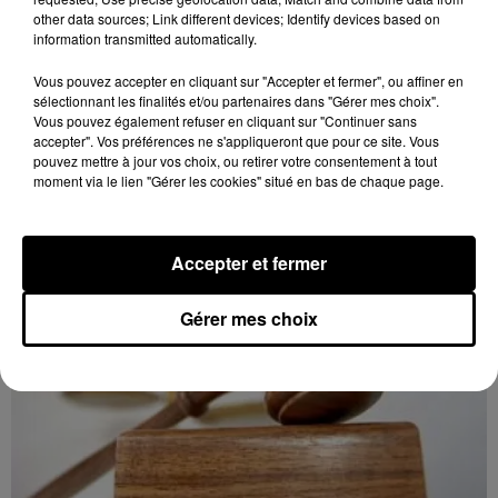
other data sources; Link different devices; Identify devices based on
8 août 2026
information transmitted automatically.
LUISANT - SPECTACLE : COMBAT
CHORÉGRAPHIÉ
Vous pouvez accepter en cliquant sur "Accepter et fermer", ou affiner en
sélectionnant les finalités et/ou partenaires dans "Gérer mes choix".
Vendredi 28 mai 2027 à 20h30 à la salle André Malraux
Vous pouvez également refuser en cliquant sur "Continuer sans
de Luisant : Combat chorégraphié. Spectacle-
accepter". Vos préférences ne s'appliqueront que pour ce site. Vous
conférence. Par la Compagnie Armata.
pouvez mettre à jour vos choix, ou retirer votre consentement à tout
moment via le lien "Gérer les cookies" situé en bas de chaque page.
Accepter et fermer
Gérer mes choix