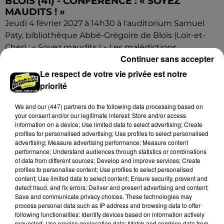
BLOIS (41) - CONFÉRENCE : « SOYEZ
MAUDITS ! »
Jeudi 4 février 2027 à 14h30 à l'auditorium Samuel
Paty, bibliothèque Abbé-Grégoire de Blois (Loir-et-
Cher) : « Soyez maudits ! » Les malédictions
Continuer sans accepter
déposées...
Le respect de votre vie privée est notre
priorité
We and
our (447) partners
do the following data processing based on
your consent and/or our legitimate interest: Store and/or access
information on a device; Use limited data to select advertising; Create
profiles for personalised advertising; Use profiles to select personalised
advertising; Measure advertising performance; Measure content
performance; Understand audiences through statistics or combinations
of data from different sources; Develop and improve services; Create
profiles to personalise content; Use profiles to select personalised
content; Use limited data to select content; Ensure security, prevent and
detect fraud, and fix errors; Deliver and present advertising and content;
Save and communicate privacy choices. These technologies may
process personal data such as IP address and browsing data to offer
following functionalities: Identify devices based on information actively
requested; Use precise geolocation data; Match and combine data from