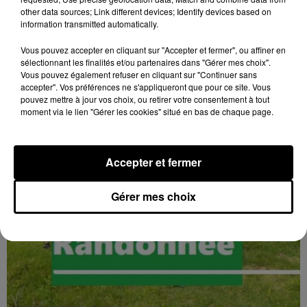
17h02
other data sources; Link different devices; Identify devices based on
BLOIS (41) - CONFÉRENCE : « SOYEZ
information transmitted automatically.
MAUDITS ! »
Vous pouvez accepter en cliquant sur "Accepter et fermer", ou affiner en
Jeudi 4 février 2027 à 14h30 à l'auditorium Samuel
sélectionnant les finalités et/ou partenaires dans "Gérer mes choix".
Paty, bibliothèque Abbé-Grégoire de Blois (Loir-et-
Vous pouvez également refuser en cliquant sur "Continuer sans
Cher) : « Soyez maudits ! » Les malédictions
accepter". Vos préférences ne s'appliqueront que pour ce site. Vous
pouvez mettre à jour vos choix, ou retirer votre consentement à tout
déposées...
moment via le lien "Gérer les cookies" situé en bas de chaque page.
Accepter et fermer
Gérer mes choix