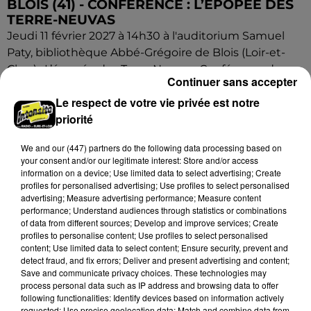
BLOIS (41) - CONFÉRENCE : L’ÉPOPÉE DES
TERRE-NEUVAS
Jeudi 11 février 2027 à 14h30 à l'auditorium Samuel
Paty, bibliothèque Abbé-Grégoire de Blois (Loir-et-
Cher) : L’épopée des Terre-Neuvas. Conférence de...
Continuer sans accepter
Le respect de votre vie privée est notre
priorité
We and
our (447) partners
do the following data processing based on
your consent and/or our legitimate interest: Store and/or access
information on a device; Use limited data to select advertising; Create
profiles for personalised advertising; Use profiles to select personalised
advertising; Measure advertising performance; Measure content
performance; Understand audiences through statistics or combinations
of data from different sources; Develop and improve services; Create
profiles to personalise content; Use profiles to select personalised
content; Use limited data to select content; Ensure security, prevent and
detect fraud, and fix errors; Deliver and present advertising and content;
Save and communicate privacy choices. These technologies may
process personal data such as IP address and browsing data to offer
following functionalities: Identify devices based on information actively
requested; Use precise geolocation data; Match and combine data from