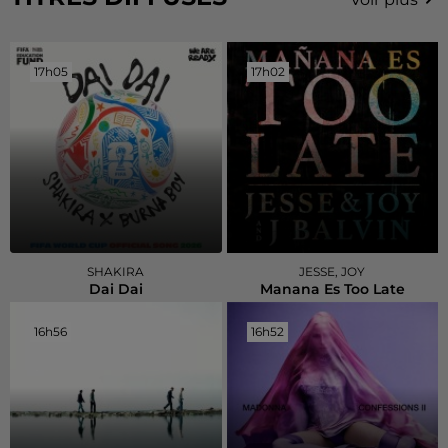
17h05
17h05
17h02
17h02
SHAKIRA
JESSE, JOY
Dai Dai
Manana Es Too Late
16h56
16h56
16h52
16h52