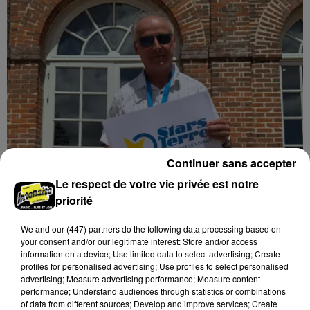
Continuer sans accepter
Stars'Terre 2026 : Philippe Palmieri dévoile
Le respect de votre vie privée est notre
les ambitions d'un...
priorité
À quelques semaines de la première édition de
Stars'Terre, organisée du 18 au 20 septembre 2026 au
We and
our (447) partners
do the following data processing based on
your consent and/or our legitimate interest: Store and/or access
Château de Courtalain, Philippe Palmieri, président...
information on a device; Use limited data to select advertising; Create
profiles for personalised advertising; Use profiles to select personalised
LES JEUX
Voir plus
advertising; Measure advertising performance; Measure content
performance; Understand audiences through statistics or combinations
of data from different sources; Develop and improve services; Create