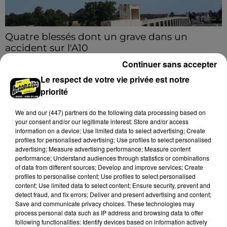
Quatre blessés dont un grave dans un
accident sur l'A10
Le choc a eu lieu dans la matinée, vendredi 7 août à
Continuer sans accepter
hauteur de Sainville en direction d'Orléans.
Le respect de votre vie privée est notre
priorité
A LA UNE
Voir plus
We and
our (447) partners
do the following data processing based on
your consent and/or our legitimate interest: Store and/or access
information on a device; Use limited data to select advertising; Create
profiles for personalised advertising; Use profiles to select personalised
advertising; Measure advertising performance; Measure content
performance; Understand audiences through statistics or combinations
of data from different sources; Develop and improve services; Create
profiles to personalise content; Use profiles to select personalised
content; Use limited data to select content; Ensure security, prevent and
detect fraud, and fix errors; Deliver and present advertising and content;
Save and communicate privacy choices. These technologies may
process personal data such as IP address and browsing data to offer
following functionalities: Identify devices based on information actively