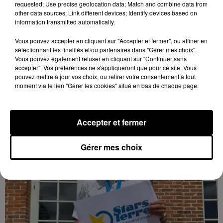
requested; Use precise geolocation data; Match and combine data from
other data sources; Link different devices; Identify devices based on
information transmitted automatically.
Quatre blessés dont un grave dans un
accident sur l'A10
Vous pouvez accepter en cliquant sur "Accepter et fermer", ou affiner en
sélectionnant les finalités et/ou partenaires dans "Gérer mes choix".
Le choc a eu lieu dans la matinée, vendredi 7 août à
Vous pouvez également refuser en cliquant sur "Continuer sans
hauteur de Sainville en direction d'Orléans.
accepter". Vos préférences ne s'appliqueront que pour ce site. Vous
pouvez mettre à jour vos choix, ou retirer votre consentement à tout
moment via le lien "Gérer les cookies" situé en bas de chaque page.
LE GRAND FORMAT
Voir plus
Accepter et fermer
Gérer mes choix