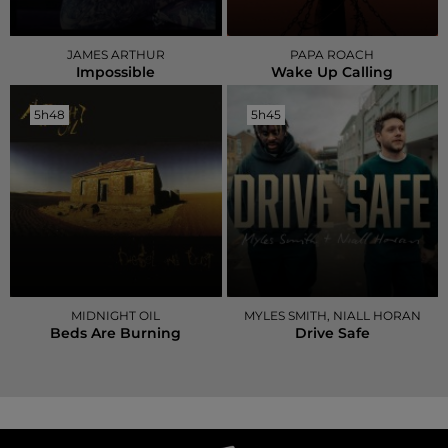
JAMES ARTHUR
PAPA ROACH
Impossible
Wake Up Calling
5h48
5h48
5h45
5h45
MIDNIGHT OIL
MYLES SMITH, NIALL HORAN
Beds Are Burning
Drive Safe