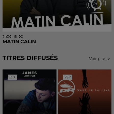
7h00 - 9h00
MATIN CALIN
TITRES DIFFUSÉS
Voir plus
5h56
5h56
5h53
5h53