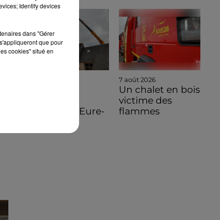
vices; Identify devices
rtenaires dans "Gérer
s'appliqueront que pour
les cookies" situé en
7 août 2026
7 août 2026
🔊 Une
Un chalet en bois
pénichette
victime des
volante en Eure-
flammes
et-Loir