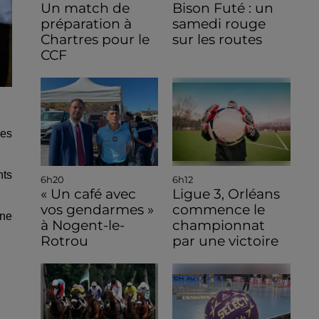
Un match de
Bison Futé : un
préparation à
samedi rouge
Chartres pour le
sur les routes
CCF
les
nts
6h20
6h12
« Un café avec
Ligue 3, Orléans
vos gendarmes »
commence le
une
à Nogent-le-
championnat
Rotrou
par une victoire