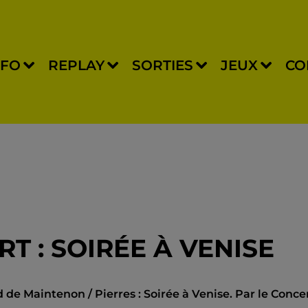
NFO
REPLAY
SORTIES
JEUX
CO
T : SOIRÉE À VENISE
 de Maintenon / Pierres : Soirée à Venise. Par le Conce