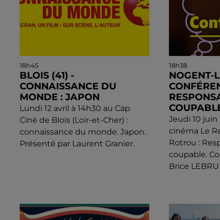
18h45
18h38
BLOIS (41) -
NOGENT-L
CONNAISSANCE DU
CONFÉREN
MONDE : JAPON
RESPONSA
COUPABLE
Lundi 12 avril à 14h30 au Cap
Jeudi 10 juin
Ciné de Blois (Loir-et-Cher) :
cinéma Le R
connaissance du monde. Japon.
Rotrou : Res
Présenté par Laurent Granier.
coupable. Co
Brice LEBRUN