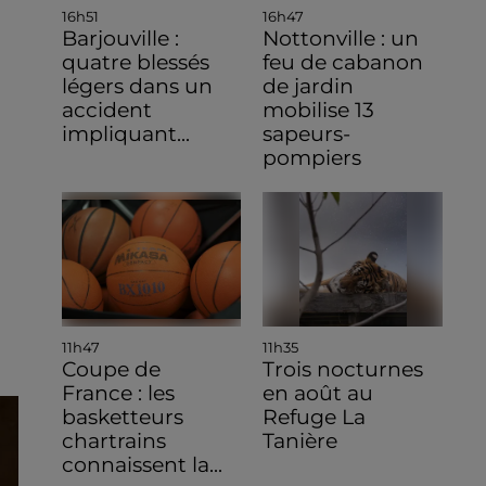
16h51
16h47
Barjouville :
Nottonville : un
quatre blessés
feu de cabanon
légers dans un
de jardin
accident
mobilise 13
impliquant...
sapeurs-
pompiers
11h47
11h35
Coupe de
Trois nocturnes
France : les
en août au
basketteurs
Refuge La
chartrains
Tanière
connaissent la...