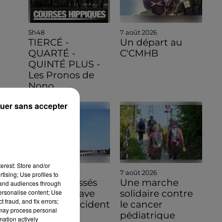
5h48
7 août 2026
TIERCÉ -
Un départ au
QUARTÉ -
C'CMHB
QUINTÉ PLUS -
Les Pronos de
Nono
uer sans accepter
erest: Store and/or
7 août 2026
7 août 2026
tising; Use profiles to
Quatre blessés
Une marche
tand audiences through
personalise content; Use
dont un grave
solidaire contre
 fraud, and fix errors;
dans un accident
le cancer
 may process personal
sur l'A10
pédiatrique
mation actively