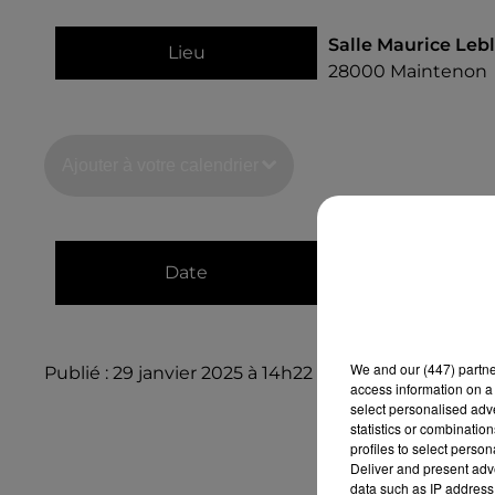
Salle Maurice Leb
Lieu
28000
Maintenon
Ajouter à votre calendrier
du
26 avril 2025 à
Date
au
26 avril 2025 à
We and
our (447) partn
Publié : 29 janvier 2025 à 14h22
access information on a 
select personalised ad
statistics or combinatio
profiles to select person
Deliver and present adv
data such as IP address 