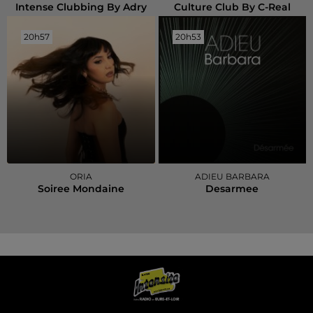
Intense Clubbing By Adry
Culture Club By C-Real
20h57
20h57
20h53
20h53
ORIA
ADIEU BARBARA
Soiree Mondaine
Desarmee