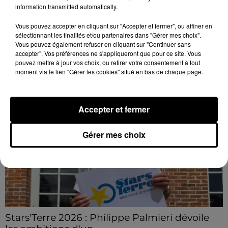
information transmitted automatically.
connaissent la...
Le C'CMBM affrontera un autre club de la région
Vous pouvez accepter en cliquant sur "Accepter et fermer", ou affiner en
Centre à l'occasion des 32es de finale de la Coupe de
sélectionnant les finalités et/ou partenaires dans "Gérer mes choix".
Vous pouvez également refuser en cliquant sur "Continuer sans
France.
accepter". Vos préférences ne s'appliqueront que pour ce site. Vous
LE GRAND FORMAT
pouvez mettre à jour vos choix, ou retirer votre consentement à tout
Voir plus
moment via le lien "Gérer les cookies" situé en bas de chaque page.
Accepter et fermer
Gérer mes choix
Stars'Terre 2026 : Philippe Palmieri dévoile