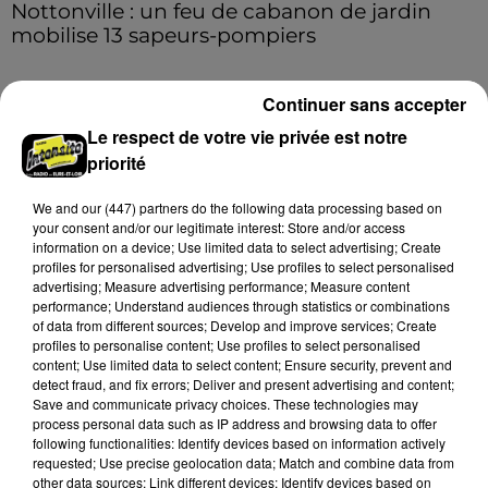
Nottonville : un feu de cabanon de jardin
mobilise 13 sapeurs-pompiers
Un incendie s'est déclaré en début d'après-midi 8
août dans le jardin d'une habitation à Nottonville.
Continuer sans accepter
L'intervention rapide des secours a permis
Le respect de votre vie privée est notre
d'éteindre...
A LA UNE
Voir plus
priorité
We and
our (447) partners
do the following data processing based on
your consent and/or our legitimate interest: Store and/or access
information on a device; Use limited data to select advertising; Create
profiles for personalised advertising; Use profiles to select personalised
advertising; Measure advertising performance; Measure content
performance; Understand audiences through statistics or combinations
of data from different sources; Develop and improve services; Create
profiles to personalise content; Use profiles to select personalised
content; Use limited data to select content; Ensure security, prevent and
detect fraud, and fix errors; Deliver and present advertising and content;
Save and communicate privacy choices. These technologies may
process personal data such as IP address and browsing data to offer
following functionalities: Identify devices based on information actively
requested; Use precise geolocation data; Match and combine data from
Coupe de France : les basketteurs chartrains
other data sources; Link different devices; Identify devices based on