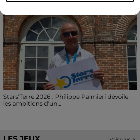
LE GRAND FORMAT
Voir plus
Stars'Terre 2026 : Philippe Palmieri dévoile
les ambitions d'un...
À quelques semaines de la première édition de
Stars'Terre, organisée du 18 au 20 septembre 2026 au
Château de Courtalain, Philippe Palmieri, président...
LES JEUX
Voir plus