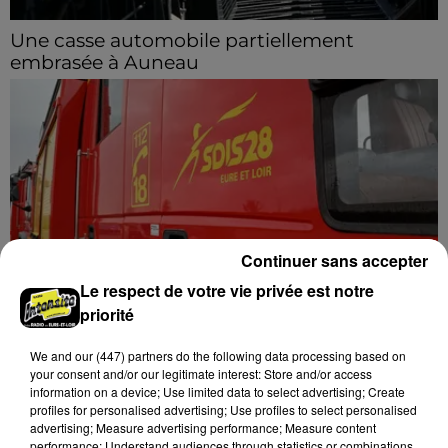
Une casse automobile partiellement
embrasée à Auneau
« chômage technique pour neuf personnes » après le
sinistre, qui a également fait un blessé.
Continuer sans accepter
Le respect de votre vie privée est notre
priorité
Quinze hectares de chaume brûlés à
We and
our (447) partners
do the following data processing based on
Unverre
your consent and/or our legitimate interest: Store and/or access
Deux personnes ont été prises en charge par les
information on a device; Use limited data to select advertising; Create
secours après avoir inhalé des fumées.
profiles for personalised advertising; Use profiles to select personalised
advertising; Measure advertising performance; Measure content
performance; Understand audiences through statistics or combinations