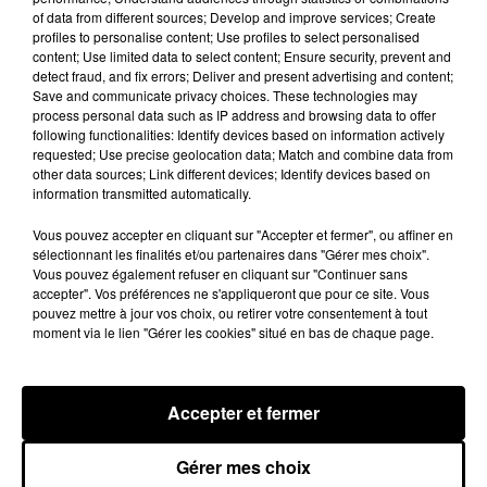
A LA UNE
of data from different sources; Develop and improve services; Create
Voir plus
profiles to personalise content; Use profiles to select personalised
content; Use limited data to select content; Ensure security, prevent and
detect fraud, and fix errors; Deliver and present advertising and content;
Save and communicate privacy choices. These technologies may
process personal data such as IP address and browsing data to offer
following functionalities: Identify devices based on information actively
requested; Use precise geolocation data; Match and combine data from
other data sources; Link different devices; Identify devices based on
information transmitted automatically.
Vous pouvez accepter en cliquant sur "Accepter et fermer", ou affiner en
sélectionnant les finalités et/ou partenaires dans "Gérer mes choix".
Vous pouvez également refuser en cliquant sur "Continuer sans
accepter". Vos préférences ne s'appliqueront que pour ce site. Vous
pouvez mettre à jour vos choix, ou retirer votre consentement à tout
moment via le lien "Gérer les cookies" situé en bas de chaque page.
Une casse automobile partiellement
embrasée à Auneau
« chômage technique pour neuf personnes » après le
Accepter et fermer
sinistre, qui a également fait un blessé.
Gérer mes choix