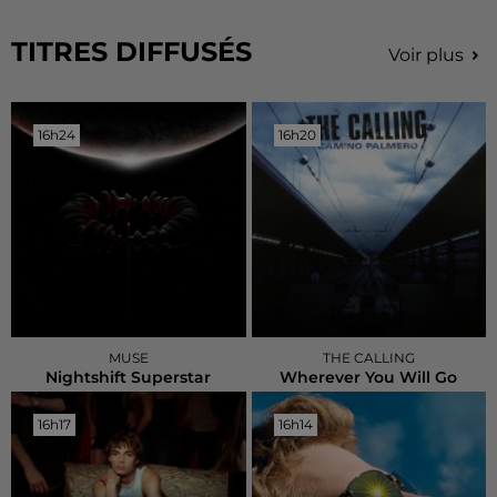
TITRES DIFFUSÉS
Voir plus
16h24
16h24
16h20
16h20
MUSE
THE CALLING
Nightshift Superstar
Wherever You Will Go
16h17
16h17
16h14
16h14