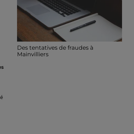
Des tentatives de fraudes à
Mainvilliers
Des personnes malveillantes tentent de
ès
voler vos informations personnelles.
sé