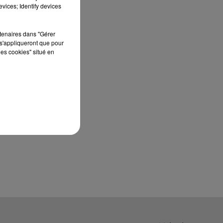
À quelques semaines de la première
vices; Identify devices
édition de Stars'Terre, organisée du 18 au 20
septembre 2026 au Château de Courtalain,
rtenaires dans "Gérer
Philippe Palmieri, président...
s'appliqueront que pour
les cookies" situé en