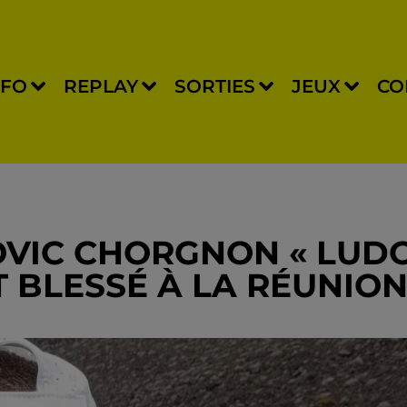
NFO
REPLAY
SORTIES
JEUX
CO
DOVIC CHORGNON « LUD
 BLESSÉ À LA RÉUNIO