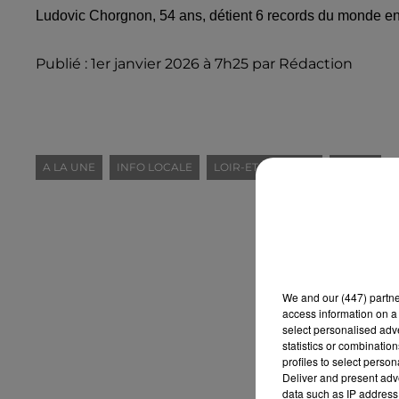
Ludovic Chorgnon, 54 ans, détient 6 records du monde en 
Publié : 1er janvier 2026 à 7h25 par Rédaction
A LA UNE
INFO LOCALE
LOIR-ET-CHER (41)
SPORT
We and
our (447) partn
access information on a 
select personalised ad
statistics or combinatio
profiles to select person
Deliver and present adv
data such as IP address 