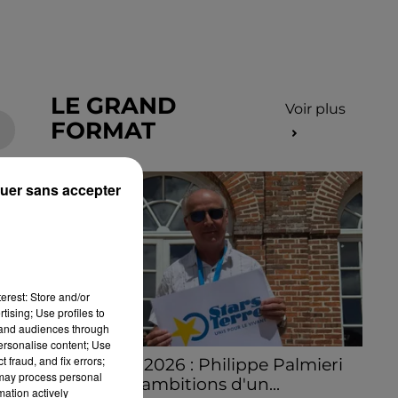
LE GRAND
Voir plus
FORMAT
uer sans accepter
erest: Store and/or
tising; Use profiles to
tand audiences through
personalise content; Use
 fraud, and fix errors;
Stars'Terre 2026 : Philippe Palmieri
 may process personal
dévoile les ambitions d'un...
mation actively