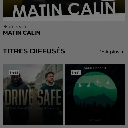
7h00 - 9h00
MATIN CALIN
TITRES DIFFUSÉS
Voir plus
5h45
5h45
5h41
5h41