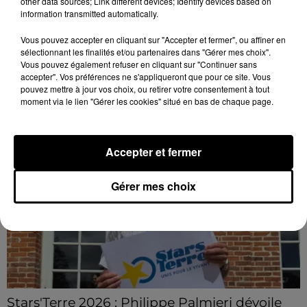
other data sources; Link different devices; Identify devices based on
Quatre blessés dont un grave dans un
information transmitted automatically.
accident sur l'A10
Le choc a eu lieu dans la matinée, vendredi 7 août à
Vous pouvez accepter en cliquant sur "Accepter et fermer", ou affiner en
sélectionnant les finalités et/ou partenaires dans "Gérer mes choix".
hauteur de Sainville en direction d'Orléans.
Vous pouvez également refuser en cliquant sur "Continuer sans
accepter". Vos préférences ne s'appliqueront que pour ce site. Vous
LE GRAND FORMAT
pouvez mettre à jour vos choix, ou retirer votre consentement à tout
Voir plus
moment via le lien "Gérer les cookies" situé en bas de chaque page.
Accepter et fermer
Gérer mes choix
Stars'Terre 2026 : Philippe Palmieri dévoile