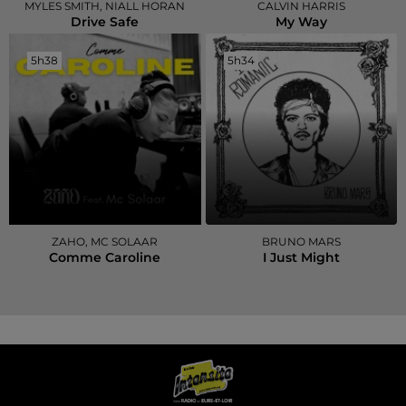
MYLES SMITH, NIALL HORAN
CALVIN HARRIS
Drive Safe
My Way
5h38
5h38
5h34
5h34
ZAHO, MC SOLAAR
BRUNO MARS
Comme Caroline
I Just Might