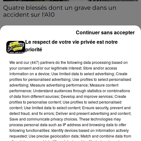
Quatre blessés dont un grave dans un
accident sur l'A10
Le choc a eu lieu dans la matinée, vendredi 7 août à
hauteur de Sainville en direction d'Orléans.
Continuer sans accepter
Le respect de votre vie privée est notre
A LA UNE
Voir plus
priorité
We and
our (447) partners
do the following data processing based on
your consent and/or our legitimate interest: Store and/or access
information on a device; Use limited data to select advertising; Create
profiles for personalised advertising; Use profiles to select personalised
advertising; Measure advertising performance; Measure content
performance; Understand audiences through statistics or combinations
of data from different sources; Develop and improve services; Create
profiles to personalise content; Use profiles to select personalised
content; Use limited data to select content; Ensure security, prevent and
detect fraud, and fix errors; Deliver and present advertising and content;
Save and communicate privacy choices. These technologies may
process personal data such as IP address and browsing data to offer
following functionalities: Identify devices based on information actively
requested; Use precise geolocation data; Match and combine data from