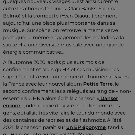
quelques nouveaux visages. C’est ainsi qu’entre
autre les chœurs féminins (Clara Banks, Sabrina
Belmo) et la trompette (Yvan Djaouti) prennent
aujourd’hui une place plus importante dans sa
musique. Sur scène, on retrouve la même verve
poétique, le même engagement, les mélodies à la
sauce HK, une diversité musicale avec une grande
énergie communicative…
À l’automne 2020, après plusieurs mois de
confinement et alors qu’HK et ses musicien-nes
s’apprêtaient à vivre une année de tournée à travers
la France avec leur nouvel album
Petite Terre
, le
second confinement les a relégués au rang de « non-
essentiels ». HK a alors écrit la chanson «
Danser
encore
», ode à la joie de vivre et au lien entre les
gens, qui allait très vite faire le tour du monde avec
des centaines de reprises et de flashmobs. A l’été
2021, la chanson paraît sur
un EP éponyme
, tandis
qu’HK présente au festival Off d’Avignon son