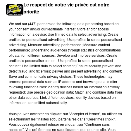
Le respect de votre vie privée est notre
Publié : 10 juin 2025 à 7h50 par Jérôme B.
priorité
We and
our (447) partners
do the following data processing based on
your consent and/or our legitimate interest: Store and/or access
information on a device; Use limited data to select advertising; Create
profiles for personalised advertising; Use profiles to select personalised
CHARTRES & SA RÉGION
EN MODE FESTIVAL
advertising; Measure advertising performance; Measure content
performance; Understand audiences through statistics or combinations
EURE-ET-LOIR (28)
GRAND FORMAT
INFO LOCALE
of data from different sources; Develop and improve services; Create
profiles to personalise content; Use profiles to select personalised
LA GUINGUETTE DES RATS DES CHANTS
REPLAY
content; Use limited data to select content; Ensure security, prevent and
detect fraud, and fix errors; Deliver and present advertising and content;
Save and communicate privacy choices. These technologies may
process personal data such as IP address and browsing data to offer
following functionalities: Identify devices based on information actively
requested; Use precise geolocation data; Match and combine data from
À LIRE AUSSI
other data sources; Link different devices; Identify devices based on
information transmitted automatically.
Vous pouvez accepter en cliquant sur "Accepter et fermer", ou affiner en
sélectionnant les finalités et/ou partenaires dans "Gérer mes choix".
Vous pouvez également refuser en cliquant sur "Continuer sans
accepter". Vos préférences ne s'appliqueront que pour ce site. Vous