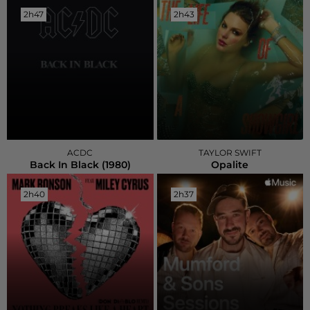
2h47
2h47
2h43
2h43
ACDC
TAYLOR SWIFT
Back In Black (1980)
Opalite
2h40
2h40
2h37
2h37