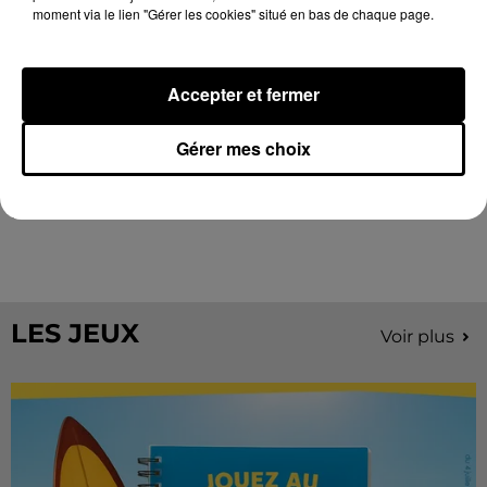
moment via le lien "Gérer les cookies" situé en bas de chaque page.
Accepter et fermer
Gérer mes choix
Stars'Terre 2026 : Philippe Palmieri dévoile
les ambitions d'un...
À quelques semaines de la première édition de
Stars'Terre, organisée du 18 au 20 septembre 2026 au
Château de Courtalain, Philippe Palmieri, président...
LES JEUX
Voir plus