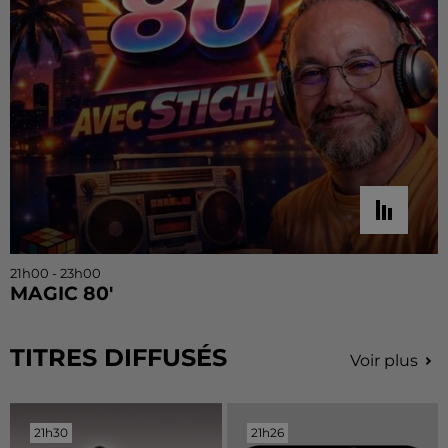
21h00 - 23h00
MAGIC 80'
TITRES DIFFUSÉS
Voir plus
21h30
21h30
21h26
21h26