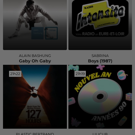
ALAIN BASHUNG
SABRINA
Gaby Oh Gaby
Boys (1987)
21h22
21h22
21h19
21h19
PLASTIC BERTRAND
LILICUB