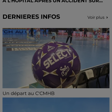
À L'HÔPITAL APRÈS UN ACCIDENT SUR...
DERNIERES INFOS
Voir plus
Un départ au C'CMHB
Le club chartrain a officialisé, vendredi 7 août, le
départ de Guilherme Borges.