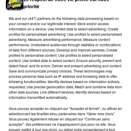
priorité
We and
our (447) partners
do the following data processing based on
your consent and/or our legitimate interest: Store and/or access
information on a device; Use limited data to select advertising; Create
profiles for personalised advertising; Use profiles to select personalised
advertising; Measure advertising performance; Measure content
performance; Understand audiences through statistics or combinations
of data from different sources; Develop and improve services; Create
Quatre blessés dont un grave dans un
profiles to personalise content; Use profiles to select personalised
content; Use limited data to select content; Ensure security, prevent and
accident sur l'A10
detect fraud, and fix errors; Deliver and present advertising and content;
Le choc a eu lieu dans la matinée, vendredi 7 août à
Save and communicate privacy choices. These technologies may
hauteur de Sainville en direction d'Orléans.
process personal data such as IP address and browsing data to offer
following functionalities: Identify devices based on information actively
requested; Use precise geolocation data; Match and combine data from
LE GRAND FORMAT
other data sources; Link different devices; Identify devices based on
Voir plus
information transmitted automatically.
Vous pouvez accepter en cliquant sur "Accepter et fermer", ou affiner en
sélectionnant les finalités et/ou partenaires dans "Gérer mes choix".
Vous pouvez également refuser en cliquant sur "Continuer sans
accepter". Vos préférences ne s'appliqueront que pour ce site. Vous
pouvez mettre à jour vos choix, ou retirer votre consentement à tout