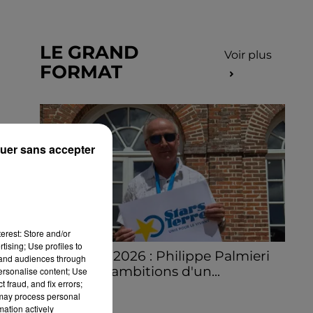
LE GRAND
Voir plus
FORMAT
uer sans accepter
erest: Store and/or
tising; Use profiles to
Stars'Terre 2026 : Philippe Palmieri
tand audiences through
dévoile les ambitions d'un...
personalise content; Use
 fraud, and fix errors;
À quelques semaines de la première
 may process personal
édition de Stars'Terre, organisée du 18 au 20
mation actively