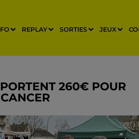
NFO
REPLAY
SORTIES
JEUX
CO
PPORTENT 260€ POUR
E CANCER