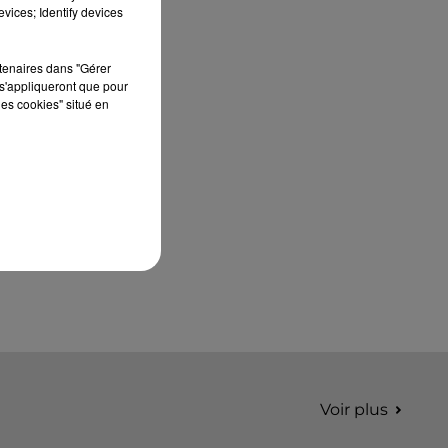
septembre 2026 au Château de Courtalain,
vices; Identify devices
Philippe Palmieri, président...
rtenaires dans "Gérer
s'appliqueront que pour
les cookies" situé en
Voir plus