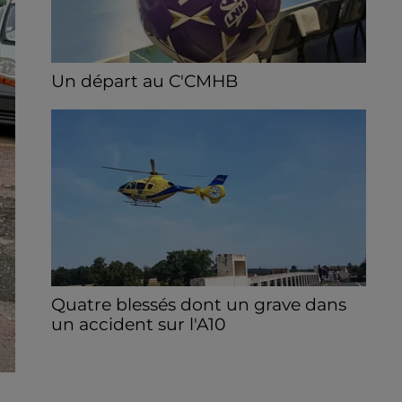
Un départ au C'CMHB
Le club chartrain a officialisé, vendredi 7
août, le départ de Guilherme Borges.
Quatre blessés dont un grave dans
un accident sur l'A10
Le choc a eu lieu dans la matinée, vendredi
7 août à hauteur de Sainville en direction
d'Orléans.