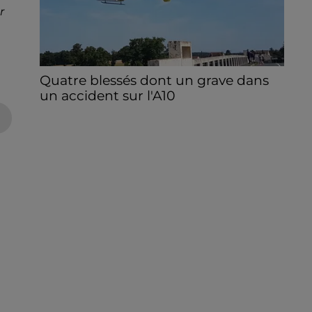
r
Quatre blessés dont un grave dans
un accident sur l'A10
Le choc a eu lieu dans la matinée, vendredi
7 août à hauteur de Sainville en direction
d'Orléans.