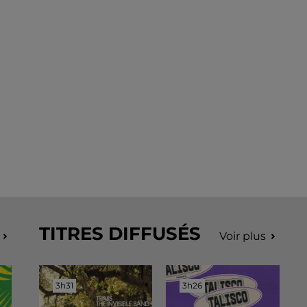
TITRES DIFFUSÉS
Voir plus
3h31
3h31
3h26
3h26