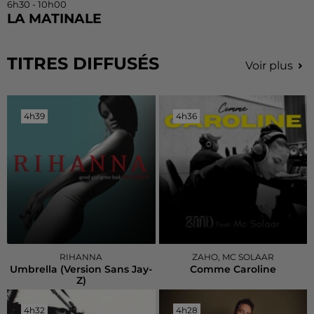
6h30 - 10h00
LA MATINALE
TITRES DIFFUSÉS
Voir plus
4h39
4h39
4h36
4h36
RIHANNA
ZAHO, MC SOLAAR
Umbrella (version Sans Jay-
Comme Caroline
Z)
4h32
4h32
4h28
4h28