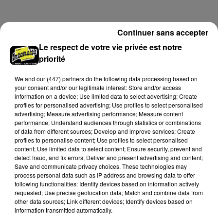
Vous pouvez donner de la voix en devenant choriste
pour un concert à venir au Colisée.
Continuer sans accepter
A LA UNE
Voir plus
Le respect de votre vie privée est notre
priorité
We and
our (447) partners
do the following data processing based on
your consent and/or our legitimate interest: Store and/or access
information on a device; Use limited data to select advertising; Create
profiles for personalised advertising; Use profiles to select personalised
advertising; Measure advertising performance; Measure content
performance; Understand audiences through statistics or combinations
of data from different sources; Develop and improve services; Create
profiles to personalise content; Use profiles to select personalised
content; Use limited data to select content; Ensure security, prevent and
detect fraud, and fix errors; Deliver and present advertising and content;
Save and communicate privacy choices. These technologies may
process personal data such as IP address and browsing data to offer
following functionalities: Identify devices based on information actively
Des tentatives de fraudes à Mainvilliers
requested; Use precise geolocation data; Match and combine data from
Des personnes malveillantes tentent de voler vos
other data sources; Link different devices; Identify devices based on
information transmitted automatically.
informations personnelles.