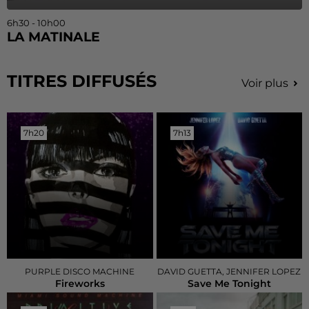
6h30 - 10h00
LA MATINALE
TITRES DIFFUSÉS
Voir plus
7h20
7h20
7h13
7h13
PURPLE DISCO MACHINE
DAVID GUETTA, JENNIFER LOPEZ
Fireworks
Save Me Tonight