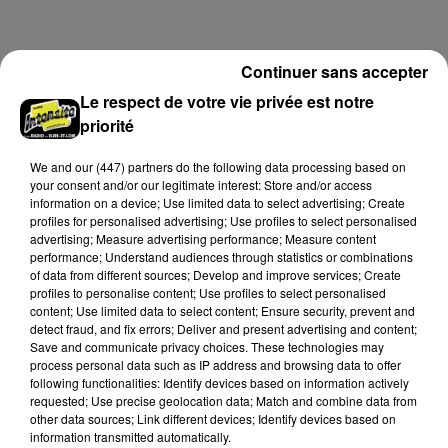
sinistre, qui a également fait un blessé.
LE GRAND FORMAT
Continuer sans accepter
Voir plus
Le respect de votre vie privée est notre
priorité
We and
our (447) partners
do the following data processing based on
your consent and/or our legitimate interest: Store and/or access
information on a device; Use limited data to select advertising; Create
profiles for personalised advertising; Use profiles to select personalised
advertising; Measure advertising performance; Measure content
performance; Understand audiences through statistics or combinations
of data from different sources; Develop and improve services; Create
profiles to personalise content; Use profiles to select personalised
content; Use limited data to select content; Ensure security, prevent and
detect fraud, and fix errors; Deliver and present advertising and content;
Save and communicate privacy choices. These technologies may
process personal data such as IP address and browsing data to offer
Stars'Terre 2026 : Philippe Palmieri dévoile
following functionalities: Identify devices based on information actively
les ambitions d'un...
requested; Use precise geolocation data; Match and combine data from
other data sources; Link different devices; Identify devices based on
À quelques semaines de la première édition de
information transmitted automatically.