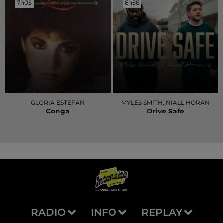
7h05
7h05
6h56
6h56
GLORIA ESTEFAN
MYLES SMITH, NIALL HORAN
Conga
Drive Safe
RADIO
INFO
REPLAY