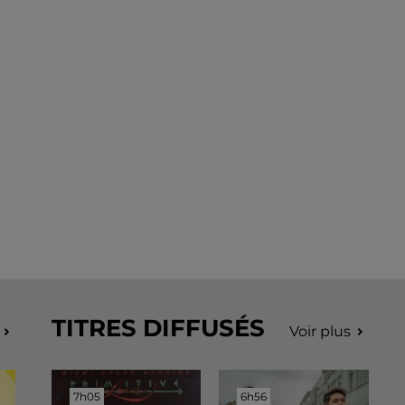
TITRES DIFFUSÉS
Voir plus
7h05
7h05
6h56
6h56