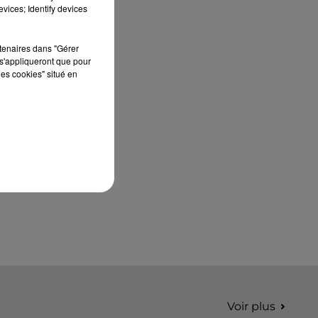
édition de Stars'Terre, organisée du 18 au 20
vices; Identify devices
septembre 2026 au Château de Courtalain,
Philippe Palmieri, président...
rtenaires dans "Gérer
s'appliqueront que pour
les cookies" situé en
Voir plus