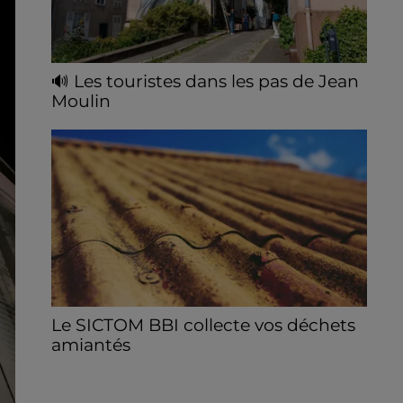
🔊 Les touristes dans les pas de Jean
Moulin
Le « tourisme de mémoire » s'invite dans
les sorties estivales de Chartres Tourisme.
Le SICTOM BBI collecte vos déchets
amiantés
La collecte se fait sous conditions et pour
un nombre limité de personnes, sur