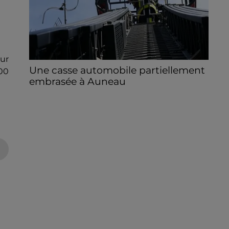
our
Une casse automobile partiellement
00
embrasée à Auneau
« chômage technique pour neuf personnes
» après le sinistre, qui a également fait un
blessé.