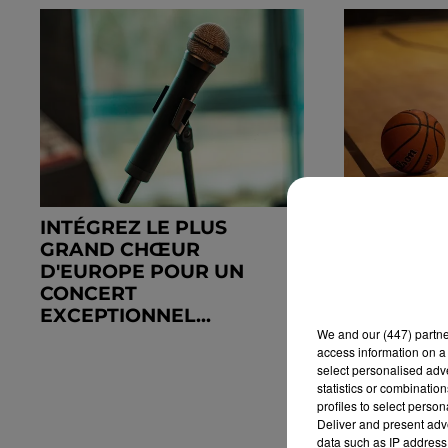
INTÉGREZ LE PLUS
UN ANCIE
GRAND CHŒUR
NCAA ARR
D'EUROPE POUR UN
CONCERT
EXCEPTIONNEL...
We and
our (447) partn
access information on a 
select personalised ad
statistics or combinatio
profiles to select person
Deliver and present adv
data such as IP address 