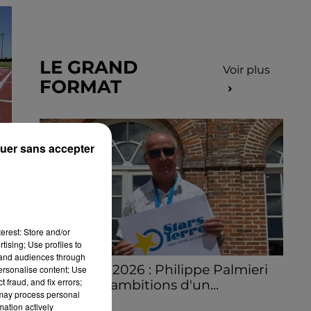
LE GRAND
Voir plus
FORMAT
uer sans accepter
S
erest: Store and/or
tising; Use profiles to
tand audiences through
Stars'Terre 2026 : Philippe Palmieri
personalise content; Use
 fraud, and fix errors;
dévoile les ambitions d'un...
 may process personal
À quelques semaines de la première
mation actively