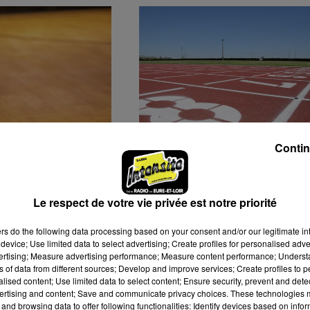
Contin
N JOUEUR
DÉCOUVREZ LE MONDE
IVE AU C'CMBM
ASSOCIATIF À CHARTRE
LES 5 ET 6 SEPTEMBRE
Le respect de votre vie privée est notre priorité
2026
ers
do the following data processing based on your consent and/or our legitimate int
device; Use limited data to select advertising; Create profiles for personalised adver
vertising; Measure advertising performance; Measure content performance; Unders
ns of data from different sources; Develop and improve services; Create profiles to 
alised content; Use limited data to select content; Ensure security, prevent and detect
ertising and content; Save and communicate privacy choices. These technologies
and browsing data to offer following functionalities: Identify devices based on infor