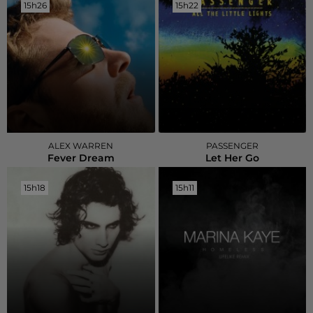
15h26
15h26
15h22
15h22
ALEX WARREN
PASSENGER
Fever Dream
Let Her Go
15h18
15h18
15h11
15h11