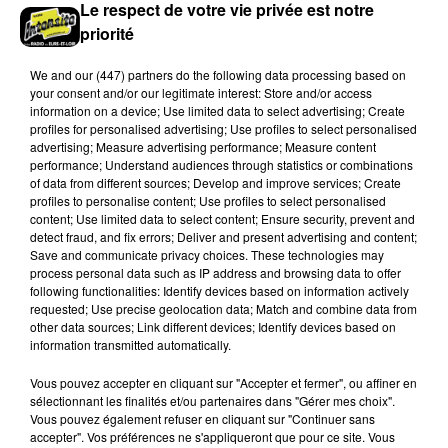
Le respect de votre vie privée est notre
priorité
We and
our (447) partners
do the following data processing based on
your consent and/or our legitimate interest: Store and/or access
information on a device; Use limited data to select advertising; Create
profiles for personalised advertising; Use profiles to select personalised
advertising; Measure advertising performance; Measure content
performance; Understand audiences through statistics or combinations
of data from different sources; Develop and improve services; Create
profiles to personalise content; Use profiles to select personalised
Quatre blessés dont un grave dans un
content; Use limited data to select content; Ensure security, prevent and
accident sur l'A10
detect fraud, and fix errors; Deliver and present advertising and content;
Save and communicate privacy choices. These technologies may
Le choc a eu lieu dans la matinée, vendredi 7 août à
process personal data such as IP address and browsing data to offer
hauteur de Sainville en direction d'Orléans.
following functionalities: Identify devices based on information actively
requested; Use precise geolocation data; Match and combine data from
other data sources; Link different devices; Identify devices based on
LE GRAND FORMAT
Voir plus
information transmitted automatically.
Vous pouvez accepter en cliquant sur "Accepter et fermer", ou affiner en
sélectionnant les finalités et/ou partenaires dans "Gérer mes choix".
Vous pouvez également refuser en cliquant sur "Continuer sans
accepter". Vos préférences ne s'appliqueront que pour ce site. Vous