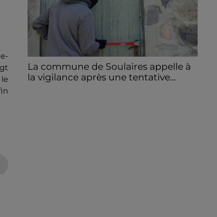
te-
La commune de Soulaires appelle à
ngt
la vigilance après une tentative...
le
La mairie a communiqué sur ses réseaux
fin
après avoir été prévenue par la
gendarmerie.