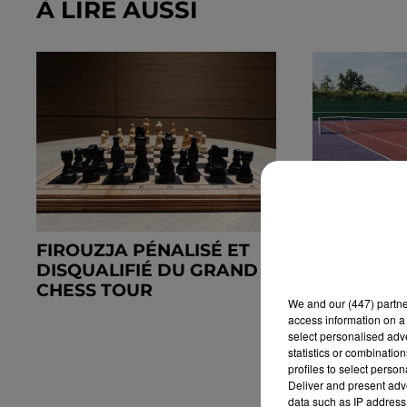
À LIRE AUSSI
FIROUZJA PÉNALISÉ ET
A MARBOU
DISQUALIFIÉ DU GRAND
DE TENNIS
CHESS TOUR
We and
our (447) partn
access information on a 
select personalised ad
statistics or combinatio
profiles to select person
Deliver and present adv
data such as IP address 