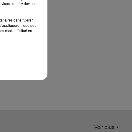
édition de Stars'Terre, organisée du 18 au 20
vices; Identify devices
septembre 2026 au Château de Courtalain,
Philippe Palmieri, président...
rtenaires dans "Gérer
s'appliqueront que pour
les cookies" situé en
Voir plus