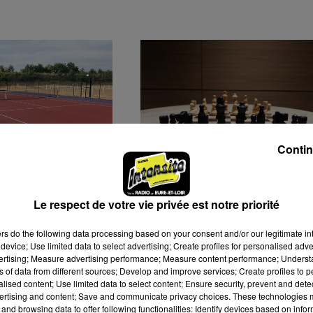
Contin
É, LE TERRAIN
NOUVEAU TITRE POUR
Le respect de votre vie privée est notre priorité
 REVIT !
FIROUZJA AU "SUPER
RAPID ET BLITZ" DE
ers
do the following data processing based on your consent and/or our legitimate int
ZAGREB
device; Use limited data to select advertising; Create profiles for personalised adver
vertising; Measure advertising performance; Measure content performance; Unders
ns of data from different sources; Develop and improve services; Create profiles to 
alised content; Use limited data to select content; Ensure security, prevent and detect
ertising and content; Save and communicate privacy choices. These technologies
and browsing data to offer following functionalities: Identify devices based on infor