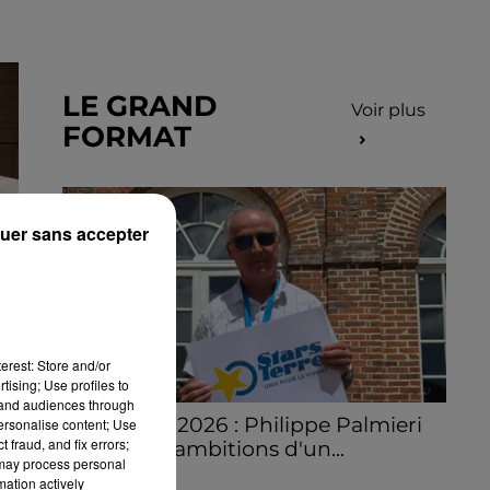
LE GRAND
Voir plus
FORMAT
uer sans accepter
erest: Store and/or
tising; Use profiles to
tand audiences through
Stars'Terre 2026 : Philippe Palmieri
personalise content; Use
 fraud, and fix errors;
dévoile les ambitions d'un...
 may process personal
À quelques semaines de la première
mation actively