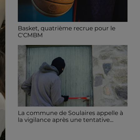
Basket, quatrième recrue pour le
C'CMBM
Le club chartrain annonce l'arrivée de
Jonathan Mkamba en provenance de Pau.
La commune de Soulaires appelle à
la vigilance après une tentative...
La mairie a communiqué sur ses réseaux
après avoir été prévenue par la