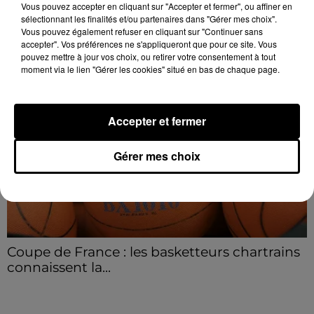
Vous pouvez accepter en cliquant sur "Accepter et fermer", ou affiner en
L'intervention rapide des secours a permis
sélectionnant les finalités et/ou partenaires dans "Gérer mes choix".
d'éteindre...
Vous pouvez également refuser en cliquant sur "Continuer sans
A LA UNE
Voir plus
accepter". Vos préférences ne s'appliqueront que pour ce site. Vous
pouvez mettre à jour vos choix, ou retirer votre consentement à tout
moment via le lien "Gérer les cookies" situé en bas de chaque page.
Accepter et fermer
Gérer mes choix
Coupe de France : les basketteurs chartrains
connaissent la...
Le C'CMBM affrontera un autre club de la région
Centre à l'occasion des 32es de finale de la Coupe de