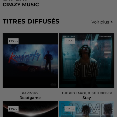
CRAZY MUSIC
TITRES DIFFUSÉS
Voir plus
19h36
19h36
19h32
19h32
KAVINSKY
THE KID LAROI, JUSTIN BIEBER
Roadgame
Stay
19h27
19h27
19h24
19h24