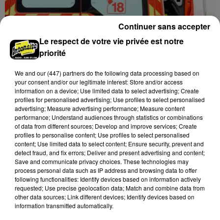
Continuer sans accepter
Barjouville : quatre blessés légers dans un
Le respect de votre vie privée est notre
accident impliquant...
priorité
La circulation a été fortement perturbée ce samedi
après-midi sur la D910 à hauteur de Barjouville à la
We and
our (447) partners
do the following data processing based on
your consent and/or our legitimate interest: Store and/or access
suite d'une collision entre trois véhicules. Quatre...
information on a device; Use limited data to select advertising; Create
profiles for personalised advertising; Use profiles to select personalised
advertising; Measure advertising performance; Measure content
performance; Understand audiences through statistics or combinations
of data from different sources; Develop and improve services; Create
profiles to personalise content; Use profiles to select personalised
content; Use limited data to select content; Ensure security, prevent and
detect fraud, and fix errors; Deliver and present advertising and content;
Save and communicate privacy choices. These technologies may
process personal data such as IP address and browsing data to offer
following functionalities: Identify devices based on information actively
Nottonville : un feu de cabanon de jardin
requested; Use precise geolocation data; Match and combine data from
mobilise 13 sapeurs-pompiers
other data sources; Link different devices; Identify devices based on
information transmitted automatically.
Un incendie s'est déclaré en début d'après-midi 8
août dans le jardin d'une habitation à Nottonville.