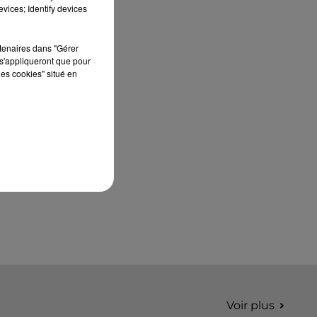
édition de Stars'Terre, organisée du 18 au 20
vices; Identify devices
septembre 2026 au Château de Courtalain,
Philippe Palmieri, président...
rtenaires dans "Gérer
s'appliqueront que pour
les cookies" situé en
Voir plus