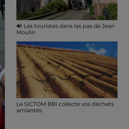
🔊 Les touristes dans les pas de Jean
Moulin
Le « tourisme de mémoire » s'invite dans
les sorties estivales de Chartres Tourisme.
Le SICTOM BBI collecte vos déchets
amiantés
La collecte se fait sous conditions et pour
un nombre limité de personnes, sur