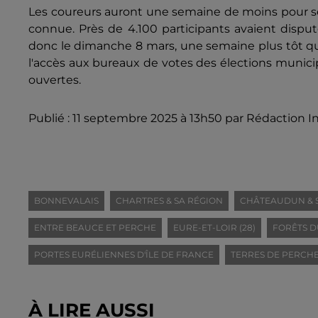
Les coureurs auront une semaine de moins pour se
connue. Près de 4.100 participants avaient disputé
donc le dimanche 8 mars, une semaine plus tôt que
l'accès aux bureaux de votes des élections municip
ouvertes.
Publié : 11 septembre 2025 à 13h50 par Rédaction I
BONNEVALAIS
CHARTRES & SA RÉGION
CHÂTEAUDUN & 
ENTRE BEAUCE ET PERCHE
EURE-ET-LOIR (28)
FORÊTS D
PORTES EURÉLIENNES D'ÎLE DE FRANCE
TERRES DE PERCH
À LIRE AUSSI