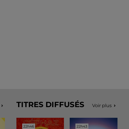
TITRES DIFFUSÉS
Voir plus
22h46
22h46
22h43
22h43