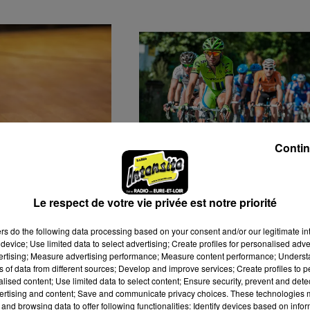
Contin
RTRES
13 CYCLISTES EURÉLIENS
LE BASKET
AU DÉPART DU
Le respect de votre vie privée est notre priorité
CONNAÎT SON
CHALLENGE MAYENNAI
R...
ers
do the following data processing based on your consent and/or our legitimate int
device; Use limited data to select advertising; Create profiles for personalised adver
vertising; Measure advertising performance; Measure content performance; Unders
ns of data from different sources; Develop and improve services; Create profiles to 
alised content; Use limited data to select content; Ensure security, prevent and detect
ertising and content; Save and communicate privacy choices. These technologies
and browsing data to offer following functionalities: Identify devices based on infor