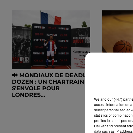
🔊 MONDIAUX DE DEADLY
LE C'CHA
DOZEN : UN CHARTRAIN
MÉTROPO
S'ENVOLE POUR
FÉMININ 
LONDRES...
CALENDRIE
We and
our (447) partn
access information on a 
select personalised ad
statistics or combinatio
profiles to select person
Deliver and present adv
data such as IP address 