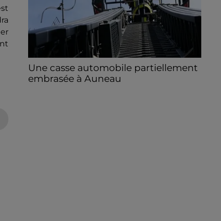
st
dra
ber
ont
Une casse automobile partiellement
embrasée à Auneau
« chômage technique pour neuf personnes
» après le sinistre, qui a également fait un
blessé.