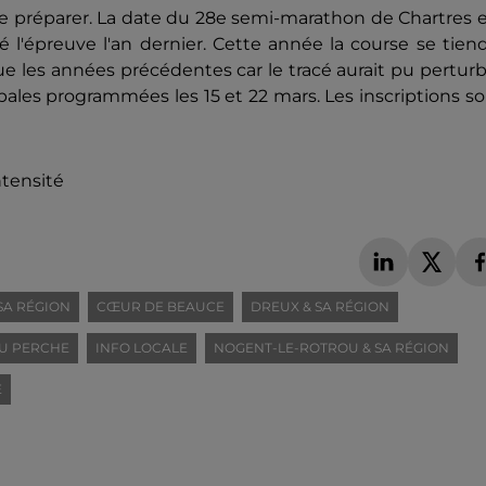
 préparer. La date du 28e semi-marathon de Chartres e
 l'épreuve l'an dernier. Cette année la course se tien
 les années précédentes car le tracé aurait pu pertur
ales programmées les 15 et 22 mars. Les inscriptions s
ntensité
SA RÉGION
CŒUR DE BEAUCE
DREUX & SA RÉGION
U PERCHE
INFO LOCALE
NOGENT-LE-ROTROU & SA RÉGION
E