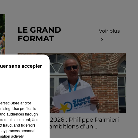
LE GRAND
Voir plus
FORMAT
uer sans accepter
S
erest: Store and/or
tising; Use profiles to
tand audiences through
Stars'Terre 2026 : Philippe Palmieri
personalise content; Use
 fraud, and fix errors;
dévoile les ambitions d'un...
 may process personal
À quelques semaines de la première
mation actively