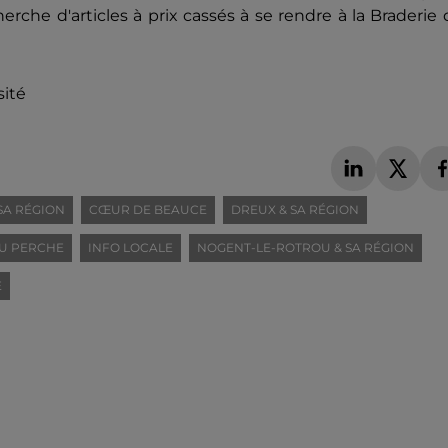
erche d'articles à prix cassés à se rendre à la Braderie
sité
SA RÉGION
CŒUR DE BEAUCE
DREUX & SA RÉGION
U PERCHE
INFO LOCALE
NOGENT-LE-ROTROU & SA RÉGION
E