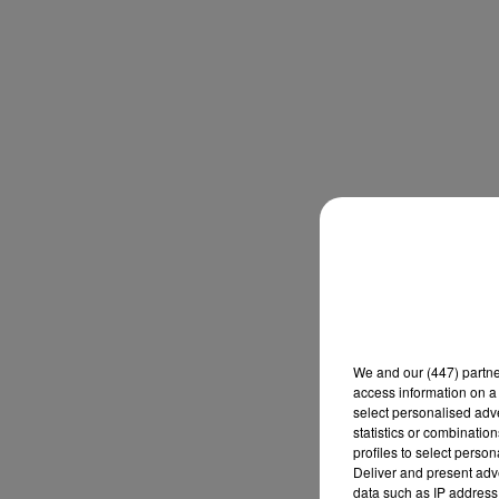
We and
our (447) partn
access information on a 
select personalised ad
statistics or combinatio
profiles to select person
Deliver and present adv
data such as IP address 