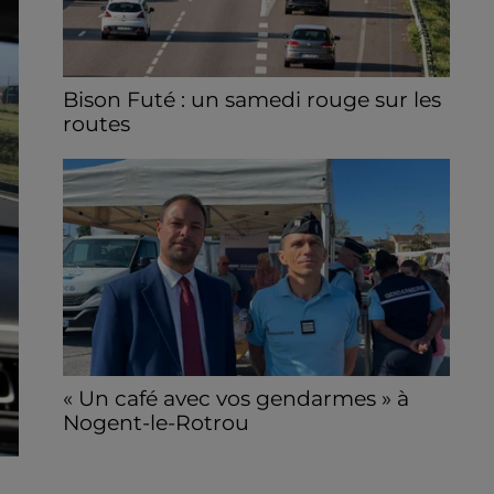
Bison Futé : un samedi rouge sur les
routes
C'est l'un des week-ends les plus chargés
de l'été, avec des départs aussi importants
que les retours.
« Un café avec vos gendarmes » à
Nogent-le-Rotrou
Les gendarmes de la brigade iront à la
rencontre de la population ce samedi 8