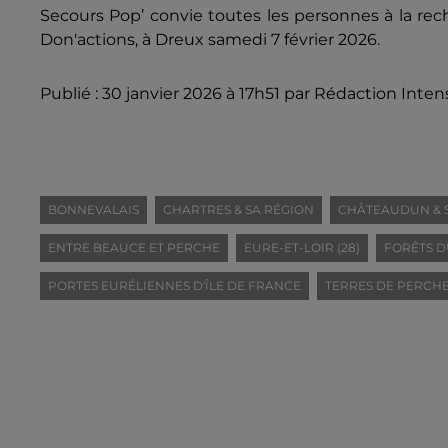
Secours Pop’ convie toutes les personnes à la rech
Don'actions, à Dreux samedi 7 février 2026.
Publié : 30 janvier 2026 à 17h51 par Rédaction Inten
BONNEVALAIS
CHARTRES & SA RÉGION
CHÂTEAUDUN & 
ENTRE BEAUCE ET PERCHE
EURE-ET-LOIR (28)
FORÊTS D
PORTES EURÉLIENNES D'ÎLE DE FRANCE
TERRES DE PERCH