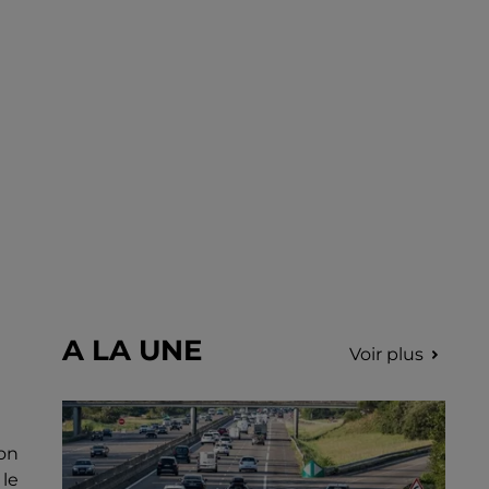
août sur le marché de Nogent-le-Rotrou de
9h00 à 12h00.
A LA UNE
Voir plus
ion
le