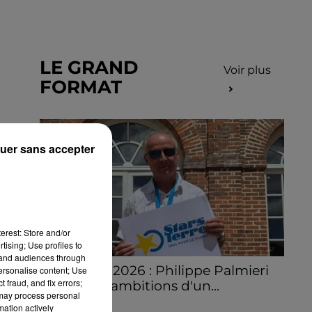
LE GRAND
Voir plus
FORMAT
uer sans accepter
erest: Store and/or
tising; Use profiles to
tand audiences through
Stars'Terre 2026 : Philippe Palmieri
personalise content; Use
 fraud, and fix errors;
dévoile les ambitions d'un...
 may process personal
À quelques semaines de la première
mation actively