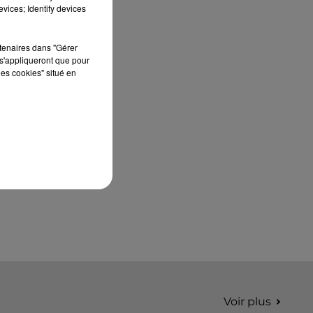
édition de Stars'Terre, organisée du 18 au 20
vices; Identify devices
septembre 2026 au Château de Courtalain,
Philippe Palmieri, président...
rtenaires dans "Gérer
s'appliqueront que pour
les cookies" situé en
Voir plus