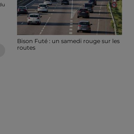
 du
Bison Futé : un samedi rouge sur les
routes
C'est l'un des week-ends les plus chargés
de l'été, avec des départs aussi importants
que les retours.