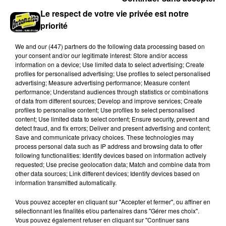
hausse des incivilités, la mairie de Gommerville
Le respect de votre vie privée est notre
hausse...
priorité
We and
our (447) partners
do the following data processing based on
your consent and/or our legitimate interest: Store and/or access
information on a device; Use limited data to select advertising; Create
profiles for personalised advertising; Use profiles to select personalised
advertising; Measure advertising performance; Measure content
performance; Understand audiences through statistics or combinations
of data from different sources; Develop and improve services; Create
profiles to personalise content; Use profiles to select personalised
Loir-et-Cher : un pyromane interpellé grâce
content; Use limited data to select content; Ensure security, prevent and
au sang-froid des...
detect fraud, and fix errors; Deliver and present advertising and content;
Save and communicate privacy choices. These technologies may
Samedi 25 juillet, plus d'une dizaine de feux de
process personal data such as IP address and browsing data to offer
champs et de sous-bois ont été déclenchés dans le
following functionalities: Identify devices based on information actively
secteur de Fontaine-les-Côteaux, Montoire et Lunay.
requested; Use precise geolocation data; Match and combine data from
other data sources; Link different devices; Identify devices based on
Grâce...
A LA UNE
Voir plus
information transmitted automatically.
Vous pouvez accepter en cliquant sur "Accepter et fermer", ou affiner en
sélectionnant les finalités et/ou partenaires dans "Gérer mes choix".
Vous pouvez également refuser en cliquant sur "Continuer sans