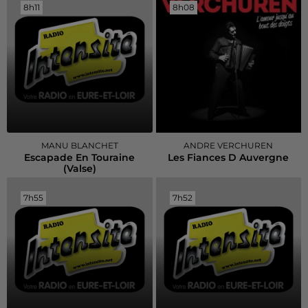
8h11
8h11
8h08
8h08
MANU BLANCHET
ANDRE VERCHUREN
Escapade En Touraine
Les Fiances D Auvergne
(valse)
7h55
7h55
7h52
7h52