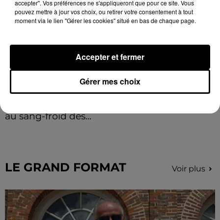
accepter". Vos préférences ne s'appliqueront que pour ce site. Vous
pouvez mettre à jour vos choix, ou retirer votre consentement à tout
moment via le lien "Gérer les cookies" situé en bas de chaque page.
Accepter et fermer
Gérer mes choix
Loir-et-Cher : un pyromane interpellé grâce
au sang-froid des...
Samedi 25 juillet, plus d'une dizaine de feux de
champs et de sous-bois ont été déclenchés dans le
secteur de Fontaine-les-Côteaux, Montoire et Lunay.
Grâce...
LE GRAND FORMAT
Voir plus