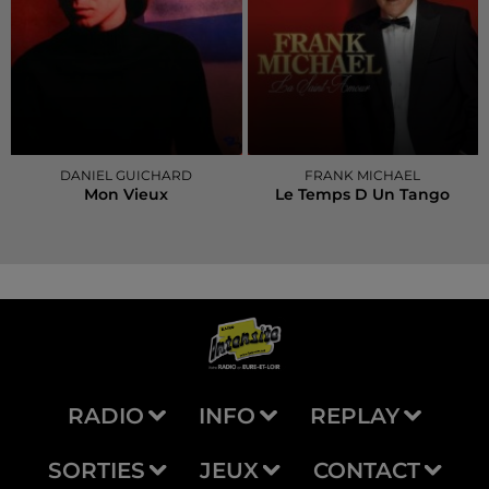
DANIEL GUICHARD
FRANK MICHAEL
Mon Vieux
Le Temps D Un Tango
RADIO
INFO
REPLAY
SORTIES
JEUX
CONTACT