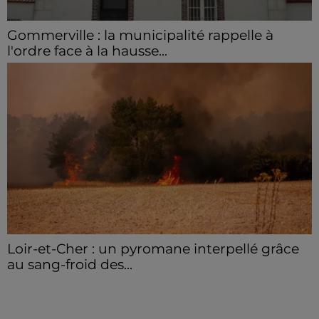
Gommerville : la municipalité rappelle à
l'ordre face à la hausse...
Incrustation de déchets, déjections sur les sites
symboliques et temps communal gaspillé : face à la
hausse des incivilités, la mairie de Gommerville
hausse...
Loir-et-Cher : un pyromane interpellé grâce
au sang-froid des...
Samedi 25 juillet, plus d'une dizaine de feux de
champs et de sous-bois ont été déclenchés dans le
secteur de Fontaine-les-Côteaux, Montoire et Lunay.