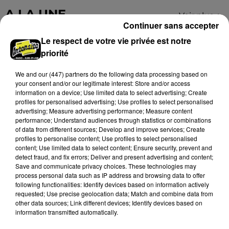
Grâce...
A LA UNE
Voir plus
Continuer sans accepter
Le respect de votre vie privée est notre
priorité
We and
our (447) partners
do the following data processing based on
your consent and/or our legitimate interest: Store and/or access
information on a device; Use limited data to select advertising; Create
profiles for personalised advertising; Use profiles to select personalised
advertising; Measure advertising performance; Measure content
performance; Understand audiences through statistics or combinations
of data from different sources; Develop and improve services; Create
profiles to personalise content; Use profiles to select personalised
content; Use limited data to select content; Ensure security, prevent and
detect fraud, and fix errors; Deliver and present advertising and content;
Save and communicate privacy choices. These technologies may
Loir-et-Cher : un pyromane interpellé grâce
process personal data such as IP address and browsing data to offer
au sang-froid des...
following functionalities: Identify devices based on information actively
requested; Use precise geolocation data; Match and combine data from
Samedi 25 juillet, plus d'une dizaine de feux de
other data sources; Link different devices; Identify devices based on
champs et de sous-bois ont été déclenchés dans le
information transmitted automatically.
secteur de Fontaine-les-Côteaux, Montoire et Lunay.