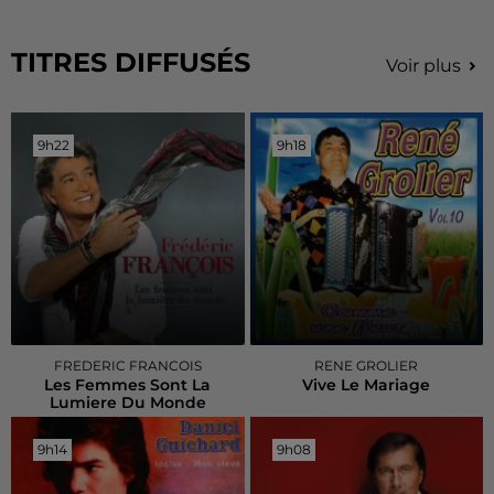
TITRES DIFFUSÉS
Voir plus
9h22
9h22
9h18
9h18
FREDERIC FRANCOIS
RENE GROLIER
Les Femmes Sont La
Vive Le Mariage
Lumiere Du Monde
9h14
9h14
9h08
9h08