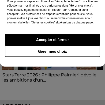
Grâce...
Vous pouvez accepter en cliquant sur "Accepter et fermer", ou affiner en
LE GRAND FORMAT
Voir plus
sélectionnant les finalités et/ou partenaires dans "Gérer mes choix".
Vous pouvez également refuser en cliquant sur "Continuer sans
accepter". Vos préférences ne s'appliqueront que pour ce site. Vous
pouvez mettre à jour vos choix, ou retirer votre consentement à tout
moment via le lien "Gérer les cookies" situé en bas de chaque page.
Accepter et fermer
Gérer mes choix
Stars'Terre 2026 : Philippe Palmieri dévoile
les ambitions d'un...
À quelques semaines de la première édition de
Stars'Terre, organisée du 18 au 20 septembre 2026 au
Château de Courtalain, Philippe Palmieri, président...