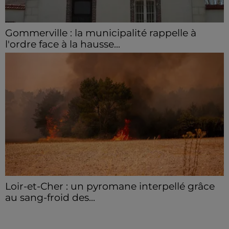
Gommerville : la municipalité rappelle à
l'ordre face à la hausse...
Incrustation de déchets, déjections sur les sites
symboliques et temps communal gaspillé : face à la
hausse des incivilités, la mairie de Gommerville
hausse...
Loir-et-Cher : un pyromane interpellé grâce
au sang-froid des...
Samedi 25 juillet, plus d'une dizaine de feux de
champs et de sous-bois ont été déclenchés dans le