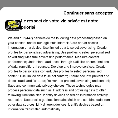
secteur de Fontaine-les-Côteaux, Montoire et Lunay.
Grâce...
A LA UNE
Voir plus
Continuer sans accepter
Le respect de votre vie privée est notre
priorité
We and
our (447) partners
do the following data processing based on
your consent and/or our legitimate interest: Store and/or access
information on a device; Use limited data to select advertising; Create
profiles for personalised advertising; Use profiles to select personalised
advertising; Measure advertising performance; Measure content
performance; Understand audiences through statistics or combinations
of data from different sources; Develop and improve services; Create
profiles to personalise content; Use profiles to select personalised
content; Use limited data to select content; Ensure security, prevent and
detect fraud, and fix errors; Deliver and present advertising and content;
Save and communicate privacy choices. These technologies may
process personal data such as IP address and browsing data to offer
Loir-et-Cher : un pyromane interpellé grâce
following functionalities: Identify devices based on information actively
au sang-froid des...
requested; Use precise geolocation data; Match and combine data from
Samedi 25 juillet, plus d'une dizaine de feux de
other data sources; Link different devices; Identify devices based on
information transmitted automatically.
champs et de sous-bois ont été déclenchés dans le
secteur de Fontaine-les-Côteaux, Montoire et Lunay.