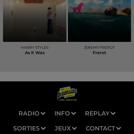
HARRY STYLES
JEREMY FREROT
As It Was
Frerot
RADIO
INFO
REPLAY
SORTIES
JEUX
CONTACT