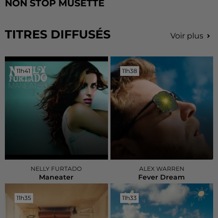
NON STOP MUSETTE
TITRES DIFFUSÉS
Voir plus
11h41
11h41
11h38
11h38
NELLY FURTADO
ALEX WARREN
Maneater
Fever Dream
11h35
11h35
11h33
11h33