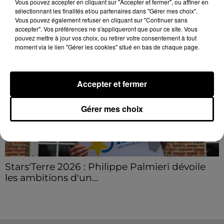
Vous pouvez accepter en cliquant sur "Accepter et fermer", ou affiner en
Grâce...
LE GRAND FORMAT
sélectionnant les finalités et/ou partenaires dans "Gérer mes choix".
Voir plus
Vous pouvez également refuser en cliquant sur "Continuer sans
accepter". Vos préférences ne s'appliqueront que pour ce site. Vous
pouvez mettre à jour vos choix, ou retirer votre consentement à tout
moment via le lien "Gérer les cookies" situé en bas de chaque page.
Accepter et fermer
Gérer mes choix
Stars'Terre 2026 : Philippe Palmieri dévoile
les ambitions d'un...
À quelques semaines de la première édition de
Stars'Terre, organisée du 18 au 20 septembre 2026 au
Château de Courtalain, Philippe Palmieri, président...