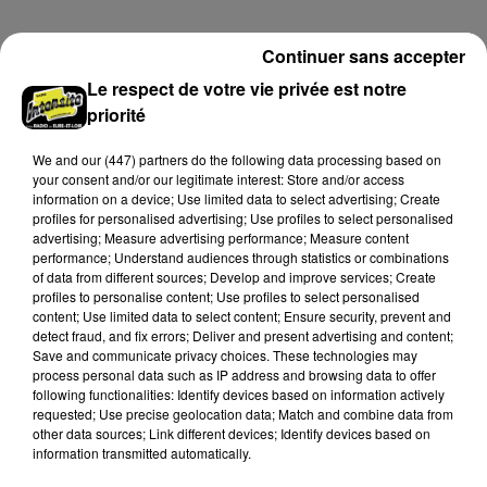
A LA UNE
Continuer sans accepter
Voir plus
Le respect de votre vie privée est notre
priorité
We and
our (447) partners
do the following data processing based on
your consent and/or our legitimate interest: Store and/or access
information on a device; Use limited data to select advertising; Create
profiles for personalised advertising; Use profiles to select personalised
advertising; Measure advertising performance; Measure content
performance; Understand audiences through statistics or combinations
of data from different sources; Develop and improve services; Create
profiles to personalise content; Use profiles to select personalised
content; Use limited data to select content; Ensure security, prevent and
detect fraud, and fix errors; Deliver and present advertising and content;
Save and communicate privacy choices. These technologies may
process personal data such as IP address and browsing data to offer
La commune de Soulaires appelle à la
following functionalities: Identify devices based on information actively
vigilance après une tentative...
requested; Use precise geolocation data; Match and combine data from
other data sources; Link different devices; Identify devices based on
La mairie a communiqué sur ses réseaux après avoir
information transmitted automatically.
été prévenue par la gendarmerie.