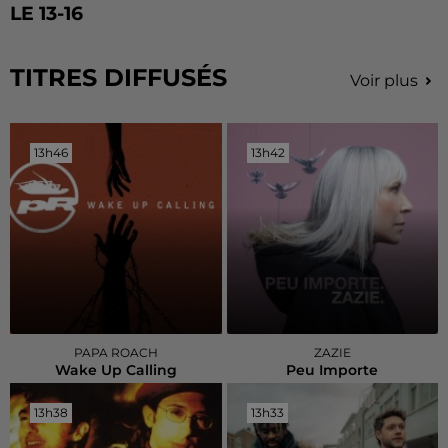
LE 13-16
TITRES DIFFUSÉS
Voir plus
13h46
13h46
13h42
13h42
PAPA ROACH
ZAZIE
Wake Up Calling
Peu Importe
13h38
13h38
13h33
13h33