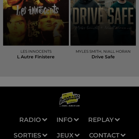
LES INNOCENTS
MYLES SMITH, NIALL HORAN
L Autre Finistere
Drive Safe
RADIO
INFO
REPLAY
SORTIES
JEUX
CONTACT