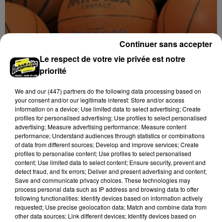
Continuer sans accepter
Le respect de votre vie privée est notre
priorité
Coupe de France : les basketteurs chartrains
connaissent la...
We and
our (447) partners
do the following data processing based on
Le C'CMBM affrontera un autre club de la région
your consent and/or our legitimate interest: Store and/or access
Centre à l'occasion des 32es de finale de la Coupe de
information on a device; Use limited data to select advertising; Create
France.
profiles for personalised advertising; Use profiles to select personalised
advertising; Measure advertising performance; Measure content
performance; Understand audiences through statistics or combinations
of data from different sources; Develop and improve services; Create
profiles to personalise content; Use profiles to select personalised
content; Use limited data to select content; Ensure security, prevent and
detect fraud, and fix errors; Deliver and present advertising and content;
Save and communicate privacy choices. These technologies may
process personal data such as IP address and browsing data to offer
following functionalities: Identify devices based on information actively
requested; Use precise geolocation data; Match and combine data from
other data sources; Link different devices; Identify devices based on
Trois nocturnes en août au Refuge La