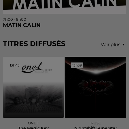
7h00 - 9h00
MATIN CALIN
TITRES DIFFUSÉS
Voir plus
13h43
13h43
13h39
13h39
ONE T
MUSE
The Magic Key
Nightshift Superstar