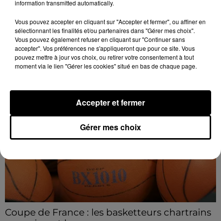
information transmitted automatically.
Tanière
Les visiteurs peuvent en profiter jusqu'à 22h00 les
Vous pouvez accepter en cliquant sur "Accepter et fermer", ou affiner en
sélectionnant les finalités et/ou partenaires dans "Gérer mes choix".
samedi 8, 15 et 29 août.
Vous pouvez également refuser en cliquant sur "Continuer sans
accepter". Vos préférences ne s'appliqueront que pour ce site. Vous
pouvez mettre à jour vos choix, ou retirer votre consentement à tout
A LA UNE
Voir plus
moment via le lien "Gérer les cookies" situé en bas de chaque page.
Accepter et fermer
Gérer mes choix
Coupe de France : les basketteurs chartrains