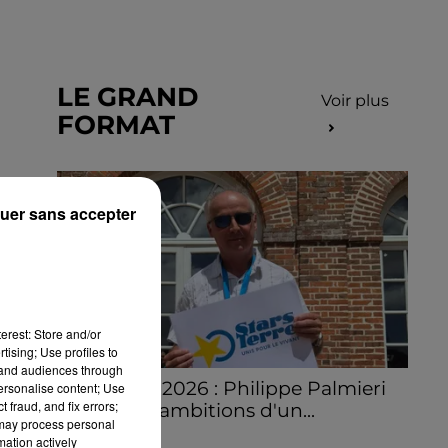
LE GRAND
Voir plus
FORMAT
uer sans accepter
erest: Store and/or
tising; Use profiles to
tand audiences through
Stars'Terre 2026 : Philippe Palmieri
personalise content; Use
 fraud, and fix errors;
dévoile les ambitions d'un...
 may process personal
À quelques semaines de la première
mation actively