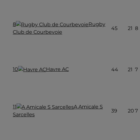
8
Rugby
45
21
8
Club de Courbevoie
10
Havre AC
44
21
7
11
A Amicale S
39
20
7
Sarcelles