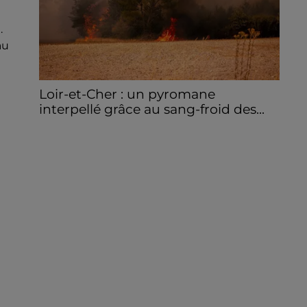
.
au
Loir-et-Cher : un pyromane
interpellé grâce au sang-froid des...
Samedi 25 juillet, plus d'une dizaine de feux
de champs et de sous-bois ont été
déclenchés dans le secteur de Fontaine-
les-Côteaux, Montoire et Lunay. Grâce...