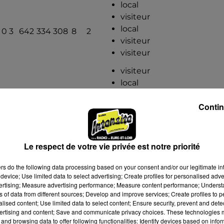
local
visiteur
local
0
3
642
334
308
8
2
visiteur
visiteur
visiteur
local
visiteur
0
6
561
379
182
6
3
Contin
local
visiteur
local
Le respect de votre vie privée est notre priorité
local
visiteur
0
9
545
439
106
3
9
ers
do the following data processing based on your consent and/or our legitimate int
local
device; Use limited data to select advertising; Create profiles for personalised adver
visiteur
vertising; Measure advertising performance; Measure content performance; Unders
ns of data from different sources; Develop and improve services; Create profiles to 
local
alised content; Use limited data to select content; Ensure security, prevent and detect
ertising and content; Save and communicate privacy choices. These technologies
visiteur
and browsing data to offer following functionalities: Identify devices based on infor