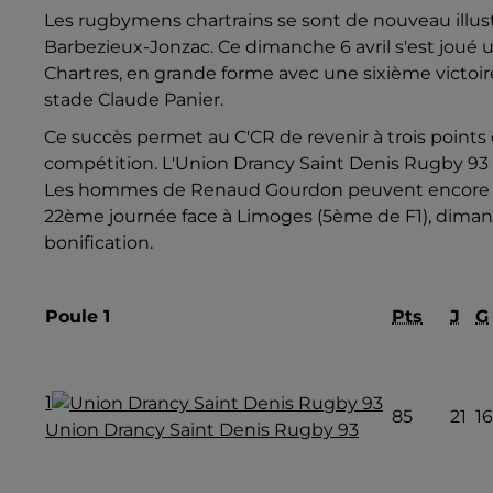
Les rugbymens chartrains se sont de nouveau illustré
Barbezieux-Jonzac. Ce dimanche 6 avril s'est joué
Chartres, en grande forme avec une sixième victoire
stade Claude Panier.
Ce succès permet au C'CR de revenir à trois points d
compétition. L'
Union Drancy Saint Denis Rugby 93 
Les hommes de Renaud Gourdon peuvent encore y c
22ème journée face à Limoges (5ème de F1), dimanch
bonification.
Poule 1
Pts
J
G
1
85
21
16
Union Drancy Saint Denis Rugby 93