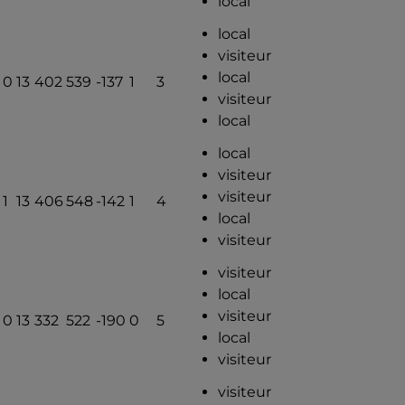
local
local
visiteur
local
0
13
402
539
-137
1
3
visiteur
local
local
visiteur
visiteur
1
13
406
548
-142
1
4
local
visiteur
visiteur
local
visiteur
0
13
332
522
-190
0
5
local
visiteur
visiteur