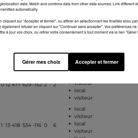
local
0
10
531
487
44
4
4
eolocation data; Match and combine data from other data sources; Link different de
visiteur
nsmitted automatically.
local
cliquant sur "Accepter et fermer", ou affiner en sélectionnant les finalités et/ou pa
 également refuser en cliquant sur "Continuer sans accepter". Vos préférences ne 
visiteur
tre à jour vos choix, ou retirer votre consentement à tout moment via le lien "Gérer 
local
visiteur
0
12
531
533
-2
3
8
local
local
Gérer mes choix
Accepter et fermer
visiteur
local
visiteur
0
12
477
629
-152
2
2
local
visiteur
local
visiteur
local
1
13
418
534
-116
0
6
visiteur