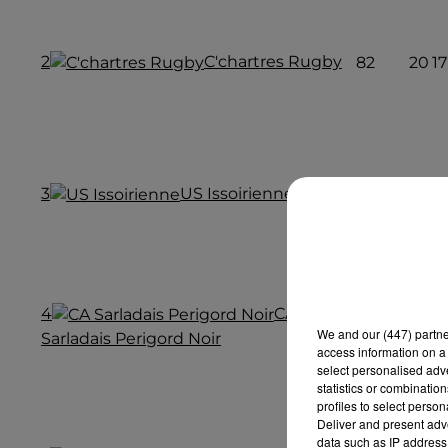
2
C'chartres Rugby
82
20
17
3
US Issoirienne
78
21
15
4
CA
68
21
12
We and
our (447) partn
Sarladais Perigord Noir
access information on a 
select personalised ad
statistics or combinatio
profiles to select person
Deliver and present adv
data such as IP address 