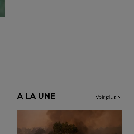
déclenchés dans le secteur de Fontaine-
les-Côteaux, Montoire et Lunay. Grâce...
A LA UNE
Voir plus