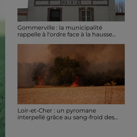
Gommerville : la municipalité
rappelle à l'ordre face à la hausse...
Incrustation de déchets, déjections sur les
sites symboliques et temps communal
gaspillé : face à la hausse des incivilités, la
mairie de Gommerville hausse...
Loir-et-Cher : un pyromane
interpellé grâce au sang-froid des...
Samedi 25 juillet, plus d'une dizaine de feux
de champs et de sous-bois ont été