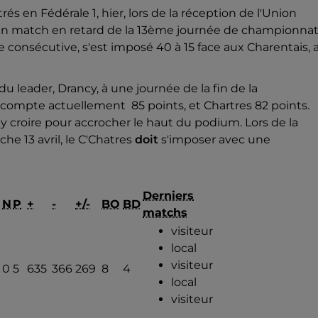
s en Fédérale 1, hier, lors de la réception de l'Union
 un match en retard de la 13ème journée de championnat
 consécutive, s'est imposé 40 à 15 face aux Charentais, 
u leader, Drancy, à une journée de la fin de la
compte actuellement 85 points, et Chartres 82 points.
roire pour accrocher le haut du podium. Lors de la
e 13 avril, le C'Chatres
doit
s'imposer avec une
Derniers
N
P
+
-
+/-
BO
BD
matchs
visiteur
local
visiteur
0
5
635
366
269
8
4
local
visiteur