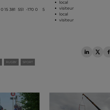
local
visiteur
0
15
381
551
-170
0
5
local
visiteur
RUGBY
SPORT