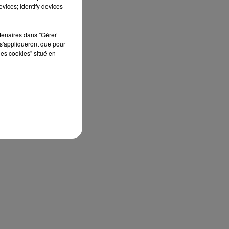
édition de Stars'Terre, organisée du 18 au 20
vices; Identify devices
septembre 2026 au Château de Courtalain,
Philippe Palmieri, président...
rtenaires dans "Gérer
s'appliqueront que pour
les cookies" situé en