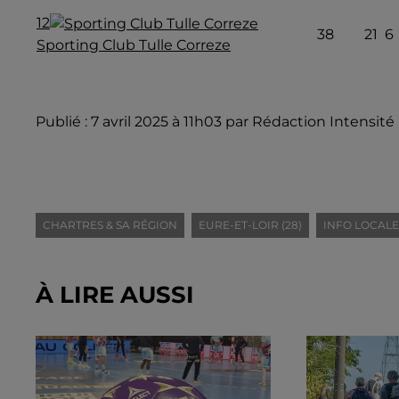
12
38
21
6
Sporting Club Tulle Correze
Publié : 7 avril 2025 à 11h03 par Rédaction Intensité
CHARTRES & SA RÉGION
EURE-ET-LOIR (28)
INFO LOCALE
À LIRE AUSSI