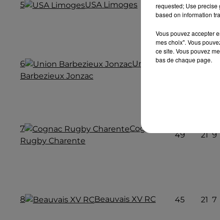
5
USA Limoges
61
21
11
requested; Use precise g
based on information tra
Vous pouvez accepter en 
mes choix". Vous pouvez
ce site. Vous pouvez met
bas de chaque page.
6
Union
56
21
9
Barbezieux Jonzac
7
Cognac
49
21
9
Rugby Charente
8
Beauvais XV RC
45
21
7