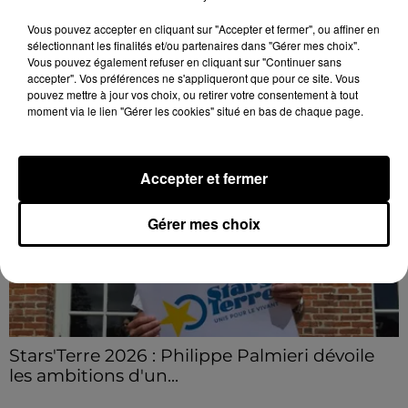
Le feu s'est déclaré dans la nuit de jeudi à vendredi à
Beaumont-les-Autels.
Vous pouvez accepter en cliquant sur "Accepter et fermer", ou affiner en
sélectionnant les finalités et/ou partenaires dans "Gérer mes choix".
Vous pouvez également refuser en cliquant sur "Continuer sans
LE GRAND FORMAT
Voir plus
accepter". Vos préférences ne s'appliqueront que pour ce site. Vous
pouvez mettre à jour vos choix, ou retirer votre consentement à tout
moment via le lien "Gérer les cookies" situé en bas de chaque page.
Accepter et fermer
Gérer mes choix
Stars'Terre 2026 : Philippe Palmieri dévoile
les ambitions d'un...
À quelques semaines de la première édition de