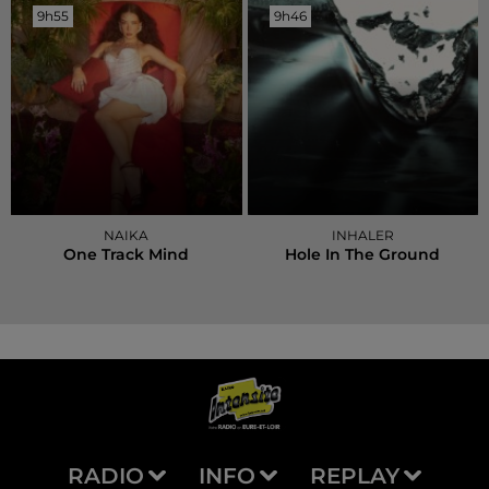
9h55
9h55
9h46
9h46
NAIKA
INHALER
One Track Mind
Hole In The Ground
RADIO
INFO
REPLAY