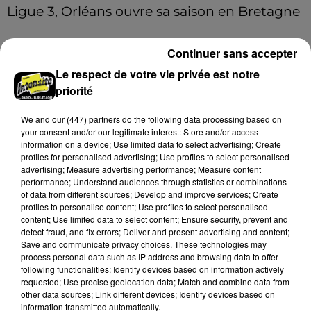
Ligue 3, Orléans ouvre sa saison en Bretagne
Le championnat est lancé ce vendredi 7 août, l'USO
affronte Concarneau.
Continuer sans accepter
Le respect de votre vie privée est notre
A LA UNE
Voir plus
priorité
We and
our (447) partners
do the following data processing based on
your consent and/or our legitimate interest: Store and/or access
information on a device; Use limited data to select advertising; Create
profiles for personalised advertising; Use profiles to select personalised
advertising; Measure advertising performance; Measure content
performance; Understand audiences through statistics or combinations
of data from different sources; Develop and improve services; Create
profiles to personalise content; Use profiles to select personalised
content; Use limited data to select content; Ensure security, prevent and
detect fraud, and fix errors; Deliver and present advertising and content;
Save and communicate privacy choices. These technologies may
process personal data such as IP address and browsing data to offer
following functionalities: Identify devices based on information actively
requested; Use precise geolocation data; Match and combine data from
other data sources; Link different devices; Identify devices based on
Un chalet en bois victime des flammes
information transmitted automatically.