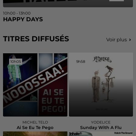
10h00 - 13h00
HAPPY DAYS
TITRES DIFFUSÉS
Voir plus
10h05
10h05
9h58
9h58
MICHEL TELO
YODELICE
Ai Se Eu Te Pego
Sunday With A Flu