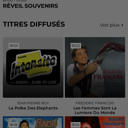
8h00 - 11h00
RÉVEIL SOUVENIRS
TITRES DIFFUSÉS
Voir plus
9h25
9h25
9h22
9h22
JEAN PIERRE ROY
FREDERIC FRANCOIS
La Polka Des Elephants
Les Femmes Sont La
Lumiere Du Monde
9h18
9h18
9h14
9h14