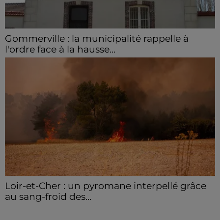
Gommerville : la municipalité rappelle à
l'ordre face à la hausse...
Incrustation de déchets, déjections sur les sites
symboliques et temps communal gaspillé : face à la
hausse des incivilités, la mairie de Gommerville
hausse...
Loir-et-Cher : un pyromane interpellé grâce
au sang-froid des...
Samedi 25 juillet, plus d'une dizaine de feux de
champs et de sous-bois ont été déclenchés dans le