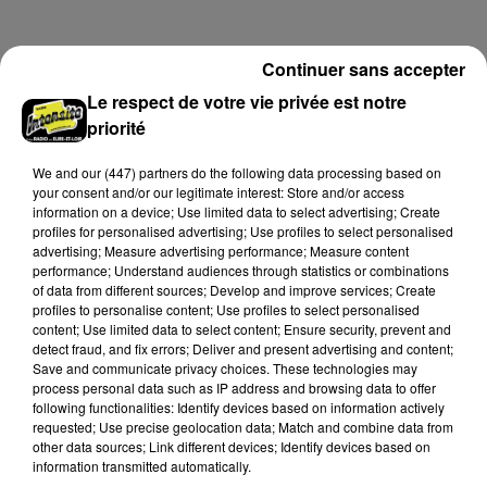
secteur de Fontaine-les-Côteaux, Montoire et Lunay.
Grâce...
A LA UNE
Voir plus
Continuer sans accepter
Le respect de votre vie privée est notre
priorité
We and
our (447) partners
do the following data processing based on
your consent and/or our legitimate interest: Store and/or access
information on a device; Use limited data to select advertising; Create
profiles for personalised advertising; Use profiles to select personalised
advertising; Measure advertising performance; Measure content
performance; Understand audiences through statistics or combinations
of data from different sources; Develop and improve services; Create
profiles to personalise content; Use profiles to select personalised
content; Use limited data to select content; Ensure security, prevent and
detect fraud, and fix errors; Deliver and present advertising and content;
Save and communicate privacy choices. These technologies may
process personal data such as IP address and browsing data to offer
Loir-et-Cher : un pyromane interpellé grâce
following functionalities: Identify devices based on information actively
au sang-froid des...
requested; Use precise geolocation data; Match and combine data from
Samedi 25 juillet, plus d'une dizaine de feux de
other data sources; Link different devices; Identify devices based on
information transmitted automatically.
champs et de sous-bois ont été déclenchés dans le