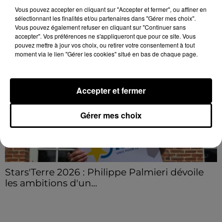
secteur de Fontaine-les-Côteaux, Montoire et Lunay.
Vous pouvez accepter en cliquant sur "Accepter et fermer", ou affiner en
Grâce...
LE GRAND FORMAT
sélectionnant les finalités et/ou partenaires dans "Gérer mes choix".
Voir plus
Vous pouvez également refuser en cliquant sur "Continuer sans
accepter". Vos préférences ne s'appliqueront que pour ce site. Vous
pouvez mettre à jour vos choix, ou retirer votre consentement à tout
moment via le lien "Gérer les cookies" situé en bas de chaque page.
Accepter et fermer
Gérer mes choix
Stars'Terre 2026 : Philippe Palmieri dévoile
les ambitions d'un...
À quelques semaines de la première édition de
Stars'Terre, organisée du 18 au 20 septembre 2026 au
Château de Courtalain, Philippe Palmieri, président...