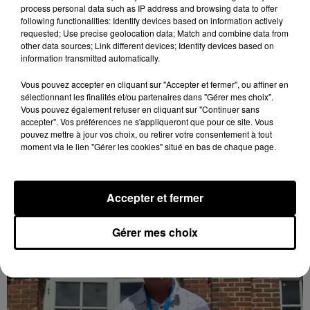
process personal data such as IP address and browsing data to offer
following functionalities: Identify devices based on information actively
requested; Use precise geolocation data; Match and combine data from
other data sources; Link different devices; Identify devices based on
information transmitted automatically.
Vous pouvez accepter en cliquant sur "Accepter et fermer", ou affiner en
Coupe de France : les basketteurs chartrains
sélectionnant les finalités et/ou partenaires dans "Gérer mes choix".
connaissent la...
Vous pouvez également refuser en cliquant sur "Continuer sans
accepter". Vos préférences ne s'appliqueront que pour ce site. Vous
Le C'CMBM affrontera un autre club de la région
pouvez mettre à jour vos choix, ou retirer votre consentement à tout
Centre à l'occasion des 32es de finale de la Coupe de
moment via le lien "Gérer les cookies" situé en bas de chaque page.
France.
LE GRAND FORMAT
Voir plus
Accepter et fermer
Gérer mes choix