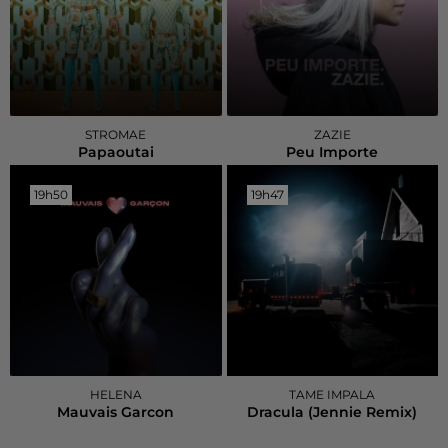
STROMAE
ZAZIE
Papaoutai
Peu Importe
19h50
19h50
19h47
19h47
HELENA
TAME IMPALA
Mauvais Garcon
Dracula (jennie Remix)