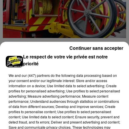
Nottonville : un feu de cabanon de jardin
Continuer sans accepter
mobilise 13 sapeurs-pompiers
Le respect de votre vie privée est notre
Un incendie s'est déclaré en début d'après-midi 8
priorité
août dans le jardin d'une habitation à Nottonville.
L'intervention rapide des secours a permis
We and
our (447) partners
do the following data processing based on
d'éteindre...
A LA UNE
your consent and/or our legitimate interest: Store and/or access
Voir plus
information on a device; Use limited data to select advertising; Create
profiles for personalised advertising; Use profiles to select personalised
advertising; Measure advertising performance; Measure content
performance; Understand audiences through statistics or combinations
of data from different sources; Develop and improve services; Create
profiles to personalise content; Use profiles to select personalised
content; Use limited data to select content; Ensure security, prevent and
detect fraud, and fix errors; Deliver and present advertising and content;
Save and communicate privacy choices. These technologies may