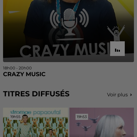
18h00 - 20h00
CRAZY MUSIC
TITRES DIFFUSÉS
Voir plus
19h55
19h55
19h53
19h53