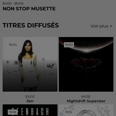
6h00 - 8h00
NON STOP MUSETTE
TITRES DIFFUSÉS
Voir plus
11h24
11h24
11h20
11h20
ZAZIE
MUSE
Zen
Nightshift Superstar
11h18
11h18
11h15
11h15