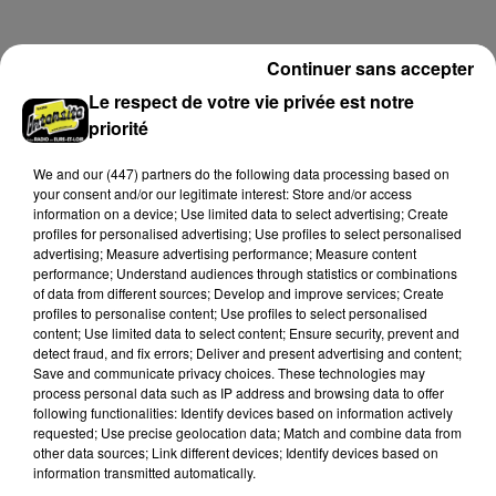
champs et de sous-bois ont été déclenchés dans le
secteur de Fontaine-les-Côteaux, Montoire et Lunay.
Continuer sans accepter
Grâce...
A LA UNE
Voir plus
Le respect de votre vie privée est notre
priorité
We and
our (447) partners
do the following data processing based on
your consent and/or our legitimate interest: Store and/or access
information on a device; Use limited data to select advertising; Create
profiles for personalised advertising; Use profiles to select personalised
advertising; Measure advertising performance; Measure content
performance; Understand audiences through statistics or combinations
of data from different sources; Develop and improve services; Create
profiles to personalise content; Use profiles to select personalised
content; Use limited data to select content; Ensure security, prevent and
detect fraud, and fix errors; Deliver and present advertising and content;
Save and communicate privacy choices. These technologies may
process personal data such as IP address and browsing data to offer
following functionalities: Identify devices based on information actively
Loir-et-Cher : un pyromane interpellé grâce
requested; Use precise geolocation data; Match and combine data from
au sang-froid des...
other data sources; Link different devices; Identify devices based on
Samedi 25 juillet, plus d'une dizaine de feux de
information transmitted automatically.
champs et de sous-bois ont été déclenchés dans le