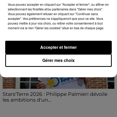
Vous pouvez accepter en cliquant sur "Accepter et fermer", ou affiner en
secteur de Fontaine-les-Côteaux, Montoire et Lunay.
sélectionnant les finalités et/ou partenaires dans "Gérer mes choix".
Grâce...
LE GRAND FORMAT
Vous pouvez également refuser en cliquant sur "Continuer sans
Voir plus
accepter". Vos préférences ne s'appliqueront que pour ce site. Vous
pouvez mettre à jour vos choix, ou retirer votre consentement à tout
moment via le lien "Gérer les cookies" situé en bas de chaque page.
Accepter et fermer
Gérer mes choix
Stars'Terre 2026 : Philippe Palmieri dévoile
les ambitions d'un...
À quelques semaines de la première édition de
Stars'Terre, organisée du 18 au 20 septembre 2026 au