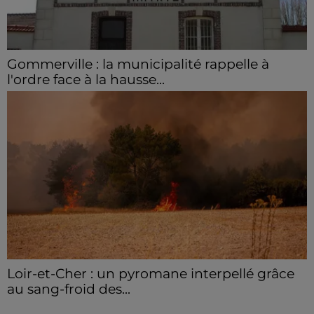
Gommerville : la municipalité rappelle à
l'ordre face à la hausse...
Incrustation de déchets, déjections sur les sites
symboliques et temps communal gaspillé : face à la
hausse des incivilités, la mairie de Gommerville
hausse...
Loir-et-Cher : un pyromane interpellé grâce
au sang-froid des...
Samedi 25 juillet, plus d'une dizaine de feux de