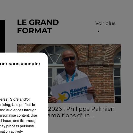
LE GRAND
Voir plus
FORMAT
uer sans accepter
ET
erest: Store and/or
tising; Use profiles to
Stars'Terre 2026 : Philippe Palmieri
tand audiences through
dévoile les ambitions d'un...
personalise content; Use
 fraud, and fix errors;
À quelques semaines de la première
 may process personal
édition de Stars'Terre, organisée du 18 au 20
mation actively