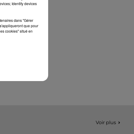
septembre 2026 au Château de Courtalain,
vices; Identify devices
Philippe Palmieri, président...
rtenaires dans "Gérer
s'appliqueront que pour
les cookies" situé en
Voir plus