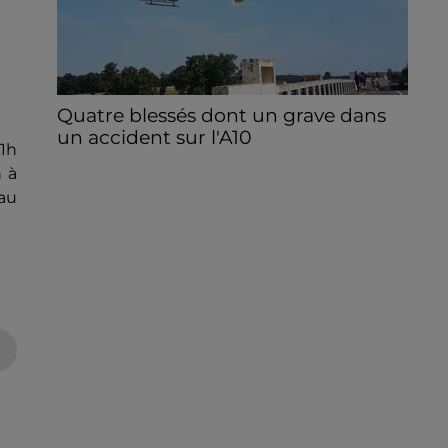
Quatre blessés dont un grave dans
un accident sur l'A10
11h
Le choc a eu lieu dans la matinée, vendredi
h à
7 août à hauteur de Sainville en direction
au
d'Orléans.