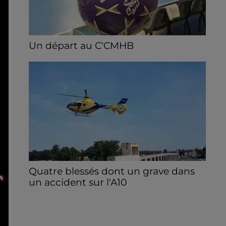
Un départ au C'CMHB
Le club chartrain a officialisé, vendredi 7
août, le départ de Guilherme Borges.
Quatre blessés dont un grave dans
un accident sur l'A10
Le choc a eu lieu dans la matinée, vendredi
7 août à hauteur de Sainville en direction
d'Orléans.