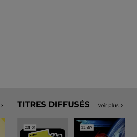
TITRES DIFFUSÉS
Voir plus
23h01
23h01
22h57
22h57