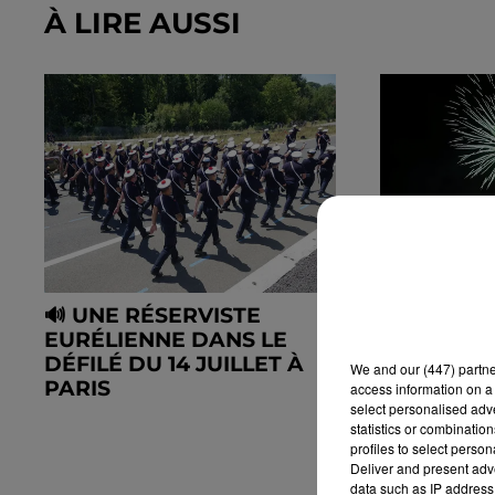
À LIRE AUSSI
🔊 UNE RÉSERVISTE
BONNEVAL
EURÉLIENNE DANS LE
FEU D'ART
DÉFILÉ DU 14 JUILLET À
RISQUES 
We and
our (447) partn
PARIS
access information on a 
select personalised ad
statistics or combinatio
profiles to select person
Deliver and present adv
data such as IP address 