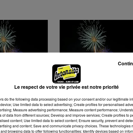
Contin
 SACRIFIE SON
ARTIFICES, TIR À L'ARC 
Le respect de votre vie privée est notre priorité
IFICE FACE AUX
MUSIQUE À ILLIERS-
INCENDIE
COMBRAY
ers
do the following data processing based on your consent and/or our legitimate int
device; Use limited data to select advertising; Create profiles for personalised adver
vertising; Measure advertising performance; Measure content performance; Unders
ns of data from different sources; Develop and improve services; Create profiles to 
alised content; Use limited data to select content; Ensure security, prevent and detect
ertising and content; Save and communicate privacy choices. These technologies
and browsing data to offer following functionalities: Identify devices based on infor