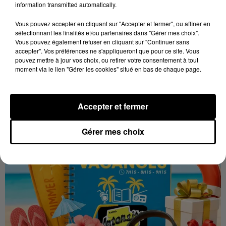
information transmitted automatically.
À quelques semaines de la première édition de
Stars'Terre, organisée du 18 au 20 septembre 2026 au
Vous pouvez accepter en cliquant sur "Accepter et fermer", ou affiner en
Château de Courtalain, Philippe Palmieri, président...
sélectionnant les finalités et/ou partenaires dans "Gérer mes choix".
Vous pouvez également refuser en cliquant sur "Continuer sans
LES JEUX
accepter". Vos préférences ne s'appliqueront que pour ce site. Vous
Voir plus
pouvez mettre à jour vos choix, ou retirer votre consentement à tout
moment via le lien "Gérer les cookies" situé en bas de chaque page.
Accepter et fermer
Gérer mes choix