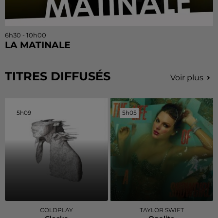
6h30 - 10h00
LA MATINALE
TITRES DIFFUSÉS
Voir plus
5h09
5h09
5h05
5h05
COLDPLAY
TAYLOR SWIFT