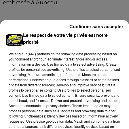
embrasée à Auneau
« chômage technique pour neuf personnes » après le
sinistre, qui a également fait un blessé.
Continuer sans accepter
LE GRAND FORMAT
Voir plus
Le respect de votre vie privée est notre
priorité
We and
our (447) partners
do the following data processing based on
your consent and/or our legitimate interest: Store and/or access
information on a device; Use limited data to select advertising; Create
profiles for personalised advertising; Use profiles to select personalised
advertising; Measure advertising performance; Measure content
performance; Understand audiences through statistics or combinations
of data from different sources; Develop and improve services; Create
profiles to personalise content; Use profiles to select personalised
content; Use limited data to select content; Ensure security, prevent and
detect fraud, and fix errors; Deliver and present advertising and content;
Save and communicate privacy choices. These technologies may
process personal data such as IP address and browsing data to offer
following functionalities: Identify devices based on information actively
Stars'Terre 2026 : Philippe Palmieri dévoile
requested; Use precise geolocation data; Match and combine data from
other data sources; Link different devices; Identify devices based on
les ambitions d'un...