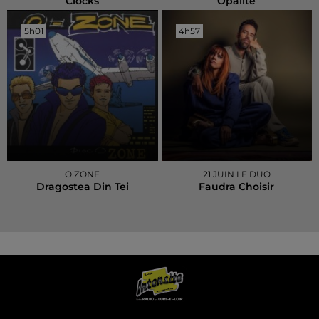
Clocks
Opalite
5h01
5h01
4h57
4h57
O ZONE
21 JUIN LE DUO
Dragostea Din Tei
Faudra Choisir