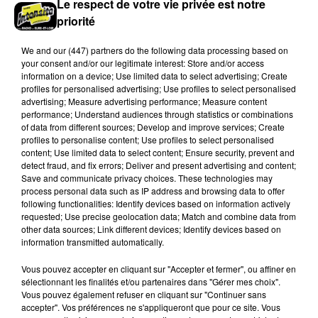
Le respect de votre vie privée est notre
priorité
We and
our (447) partners
do the following data processing based on
your consent and/or our legitimate interest: Store and/or access
information on a device; Use limited data to select advertising; Create
profiles for personalised advertising; Use profiles to select personalised
advertising; Measure advertising performance; Measure content
performance; Understand audiences through statistics or combinations
of data from different sources; Develop and improve services; Create
Stars'Terre 2026 : Philippe Palmieri dévoile
profiles to personalise content; Use profiles to select personalised
les ambitions d'un...
content; Use limited data to select content; Ensure security, prevent and
À quelques semaines de la première édition de
detect fraud, and fix errors; Deliver and present advertising and content;
Save and communicate privacy choices. These technologies may
Stars'Terre, organisée du 18 au 20 septembre 2026 au
process personal data such as IP address and browsing data to offer
Château de Courtalain, Philippe Palmieri, président...
following functionalities: Identify devices based on information actively
requested; Use precise geolocation data; Match and combine data from
LES JEUX
other data sources; Link different devices; Identify devices based on
Voir plus
information transmitted automatically.
Vous pouvez accepter en cliquant sur "Accepter et fermer", ou affiner en
sélectionnant les finalités et/ou partenaires dans "Gérer mes choix".
Vous pouvez également refuser en cliquant sur "Continuer sans
accepter". Vos préférences ne s'appliqueront que pour ce site. Vous