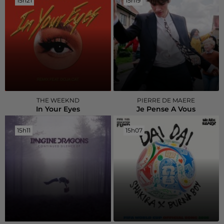
15h21
15h21
15h19
15h19
THE WEEKND
PIERRE DE MAERE
In Your Eyes
Je Pense A Vous
15h11
15h11
15h07
15h07