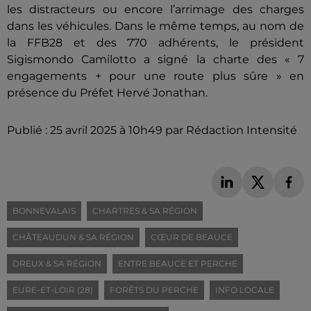
les distracteurs ou encore l’arrimage des charges
dans les véhicules. Dans le même temps, au nom de
la FFB28 et des 770 adhérents, le président
Sigismondo Camilotto a signé la charte des « 7
engagements + pour une route plus sûre » en
présence du Préfet Hervé Jonathan.
Publié : 25 avril 2025 à 10h49 par Rédaction Intensité
BONNEVALAIS
CHARTRES & SA RÉGION
CHÂTEAUDUN & SA RÉGION
CŒUR DE BEAUCE
DREUX & SA RÉGION
ENTRE BEAUCE ET PERCHE
EURE-ET-LOIR (28)
FORÊTS DU PERCHE
INFO LOCALE