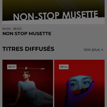
6h00 - 8h00
NON STOP MUSETTE
TITRES DIFFUSÉS
Voir plus
18h17
18h17
18h14
18h14