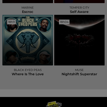
MARINE
TEMPER CITY
Escroc
Self Aware
18h11
18h11
18h04
18h04
BLACK EYED PEAS
MUSE
Where Is The Love
Nightshift Superstar