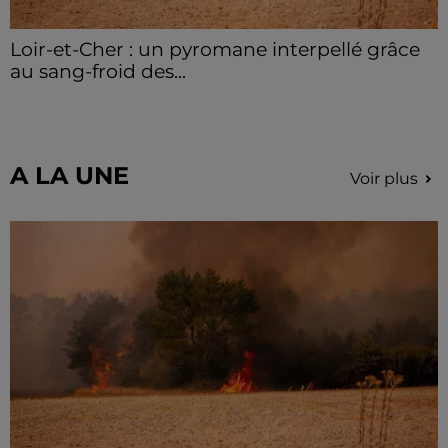
Loir-et-Cher : un pyromane interpellé grâce
au sang-froid des...
Samedi 25 juillet, plus d'une dizaine de feux de
champs et de sous-bois ont été déclenchés dans le
secteur de Fontaine-les-Côteaux, Montoire et Lunay.
Grâce...
A LA UNE
Voir plus