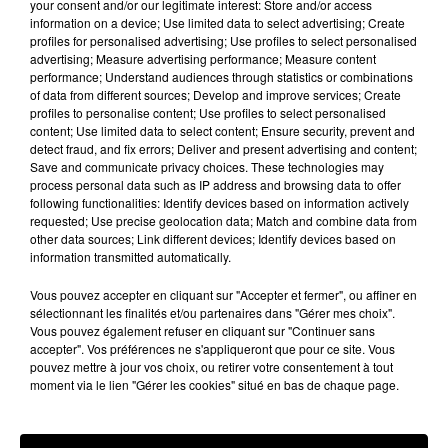
your consent and/or our legitimate interest: Store and/or access
Stars'Terre 2026 : Philippe Palmieri dévoile
information on a device; Use limited data to select advertising; Create
les ambitions d'un...
profiles for personalised advertising; Use profiles to select personalised
advertising; Measure advertising performance; Measure content
À quelques semaines de la première édition de
performance; Understand audiences through statistics or combinations
Stars'Terre, organisée du 18 au 20 septembre 2026 au
of data from different sources; Develop and improve services; Create
Château de Courtalain, Philippe Palmieri, président...
profiles to personalise content; Use profiles to select personalised
content; Use limited data to select content; Ensure security, prevent and
LES JEUX
detect fraud, and fix errors; Deliver and present advertising and content;
Voir plus
Save and communicate privacy choices. These technologies may
process personal data such as IP address and browsing data to offer
following functionalities: Identify devices based on information actively
requested; Use precise geolocation data; Match and combine data from
other data sources; Link different devices; Identify devices based on
information transmitted automatically.
Vous pouvez accepter en cliquant sur "Accepter et fermer", ou affiner en
sélectionnant les finalités et/ou partenaires dans "Gérer mes choix".
Vous pouvez également refuser en cliquant sur "Continuer sans
accepter". Vos préférences ne s'appliqueront que pour ce site. Vous
pouvez mettre à jour vos choix, ou retirer votre consentement à tout
moment via le lien "Gérer les cookies" situé en bas de chaque page.