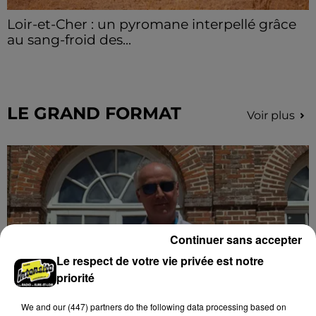
Loir-et-Cher : un pyromane interpellé grâce
au sang-froid des...
Samedi 25 juillet, plus d'une dizaine de feux de
champs et de sous-bois ont été déclenchés dans le
secteur de Fontaine-les-Côteaux, Montoire et Lunay.
Grâce...
LE GRAND FORMAT
Voir plus
Continuer sans accepter
Le respect de votre vie privée est notre
priorité
We and
our (447) partners
do the following data processing based on