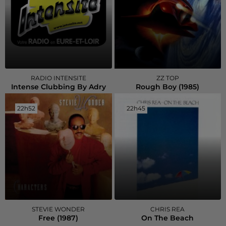
RADIO INTENSITE
ZZ TOP
Intense Clubbing By Adry
Rough Boy (1985)
22h52
22h52
22h45
22h45
STEVIE WONDER
CHRIS REA
Free (1987)
On The Beach