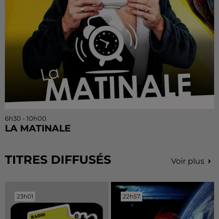
6h30 - 10h00
LA MATINALE
TITRES DIFFUSÉS
Voir plus
23h01
23h01
22h57
22h57