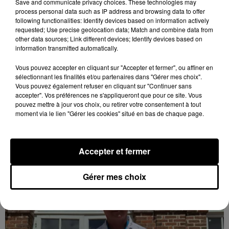
Save and communicate privacy choices. These technologies may
process personal data such as IP address and browsing data to offer
following functionalities: Identify devices based on information actively
requested; Use precise geolocation data; Match and combine data from
other data sources; Link different devices; Identify devices based on
information transmitted automatically.
Vous pouvez accepter en cliquant sur "Accepter et fermer", ou affiner en
sélectionnant les finalités et/ou partenaires dans "Gérer mes choix".
Quatre blessés dont un grave dans un
Vous pouvez également refuser en cliquant sur "Continuer sans
accident sur l'A10
accepter". Vos préférences ne s'appliqueront que pour ce site. Vous
Le choc a eu lieu dans la matinée, vendredi 7 août à
pouvez mettre à jour vos choix, ou retirer votre consentement à tout
moment via le lien "Gérer les cookies" situé en bas de chaque page.
hauteur de Sainville en direction d'Orléans.
LE GRAND FORMAT
Voir plus
Accepter et fermer
Gérer mes choix