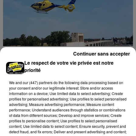
Quatre blessés dont un grave dans un
Continuer sans accepter
accident sur l'A10
Le respect de votre vie privée est notre
Le choc a eu lieu dans la matinée, vendredi 7 août à
priorité
hauteur de Sainville en direction d'Orléans.
We and
our (447) partners
do the following data processing based on
your consent and/or our legitimate interest: Store and/or access
A LA UNE
Voir plus
information on a device; Use limited data to select advertising; Create
profiles for personalised advertising; Use profiles to select personalised
advertising; Measure advertising performance; Measure content
performance; Understand audiences through statistics or combinations
of data from different sources; Develop and improve services; Create
profiles to personalise content; Use profiles to select personalised
content; Use limited data to select content; Ensure security, prevent and
detect fraud, and fix errors; Deliver and present advertising and content;