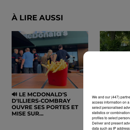
À LIRE AUSSI
🔊 LE MCDONALD'S
🔊 « CELU
We and
our (447) partn
D'ILLIERS-COMBRAY
PAIE » : À
access information on a 
OUVRE SES PORTES ET
DÉPARTE
select personalised ad
statistics or combinatio
MISE SUR...
RÉCLAMEN
profiles to select person
Deliver and present adv
data such as IP address 