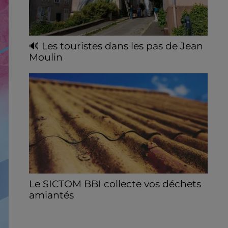
🔊 Les touristes dans les pas de Jean
Moulin
Le « tourisme de mémoire » s'invite dans
les sorties estivales de Chartres Tourisme.
Le SICTOM BBI collecte vos déchets
amiantés
La collecte se fait sous conditions et pour
un nombre limité de personnes, sur