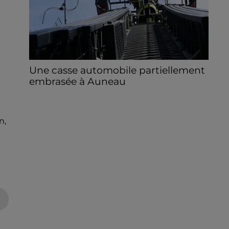
Une casse automobile partiellement
embrasée à Auneau
« chômage technique pour neuf personnes
» après le sinistre, qui a également fait un
blessé.
n,