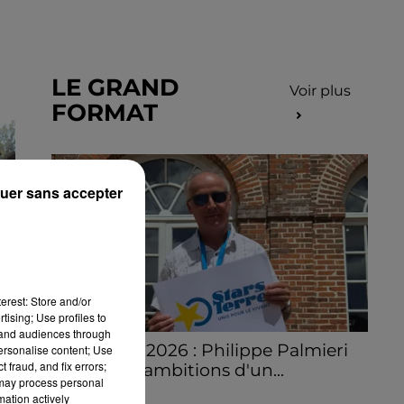
LE GRAND
Voir plus
FORMAT
uer sans accepter
NS
erest: Store and/or
tising; Use profiles to
.
tand audiences through
Stars'Terre 2026 : Philippe Palmieri
personalise content; Use
 fraud, and fix errors;
dévoile les ambitions d'un...
 may process personal
À quelques semaines de la première
mation actively