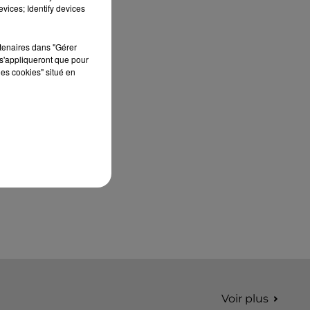
édition de Stars'Terre, organisée du 18 au 20
vices; Identify devices
septembre 2026 au Château de Courtalain,
Philippe Palmieri, président...
rtenaires dans "Gérer
s'appliqueront que pour
les cookies" situé en
Voir plus