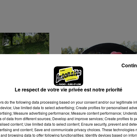
Contin
Le respect de votre vie privée est notre priorité
I QUI DÉCIDE
FESTIVAL L'PAILLE À SO
ers
do the following data processing based on your consent and/or our legitimate int
 DREUX, LES
: UNE PREMIÈRE SOIRÉE
device; Use limited data to select advertising; Create profiles for personalised adver
MENTS
RECORD POUR LANCER..
vertising; Measure advertising performance; Measure content performance; Unders
ns of data from different sources; Develop and improve services; Create profiles to 
T...
alised content; Use limited data to select content; Ensure security, prevent and detect
ertising and content; Save and communicate privacy choices. These technologies
and browsing data to offer following functionalities: Identify devices based on infor