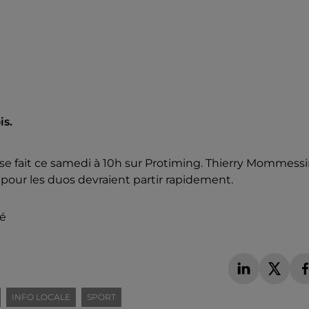
is.
m, se fait ce samedi à 10h sur Protiming. Thierry Mommessi
pour les duos devraient partir rapidement.
té
INFO LOCALE
SPORT