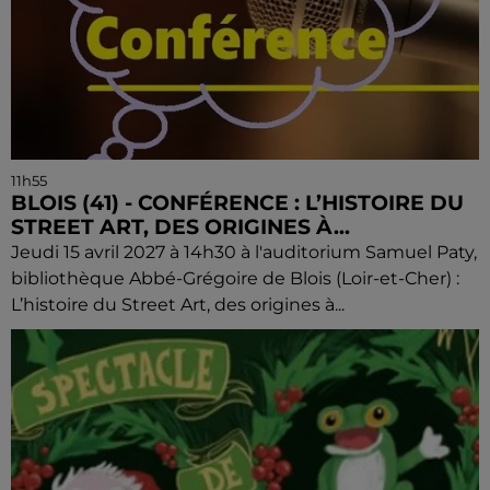
11h55
BLOIS (41) - CONFÉRENCE : L’HISTOIRE DU
STREET ART, DES ORIGINES À...
Jeudi 15 avril 2027 à 14h30 à l'auditorium Samuel Paty,
bibliothèque Abbé-Grégoire de Blois (Loir-et-Cher) :
L’histoire du Street Art, des origines à...