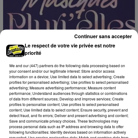
Continuer sans accepter
Le respect de votre vie privée est notre
priorité
We and
our (447) partners
do the following data processing based on
your consent and/or our legitimate interest: Store and/or access
information on a device; Use limited data to select advertising; Create
11h28
profiles for personalised advertising; Use profiles to select personalised
ORLÉANS (45) - FESTIVAL MUSIQUES
advertising; Measure advertising performance; Measure content
PLURI'ELLES
performance; Understand audiences through statistics or combinations
of data from different sources; Develop and improve services; Create
Du 3 au 7 février à Orléans (Loiret) : Festival musiques
profiles to personalise content; Use profiles to select personalised
Pluri'Elles.
content; Use limited data to select content; Ensure security, prevent and
detect fraud, and fix errors; Deliver and present advertising and content;
Save and communicate privacy choices. These technologies may
process personal data such as IP address and browsing data to offer
following functionalities: Identify devices based on information actively
requested; Use precise geolocation data; Match and combine data from