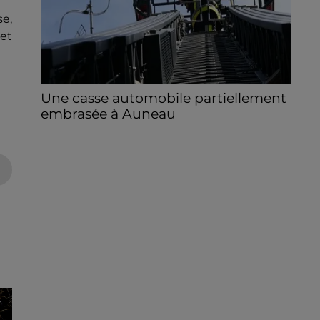
se,
et
Une casse automobile partiellement
embrasée à Auneau
« chômage technique pour neuf personnes
» après le sinistre, qui a également fait un
blessé.