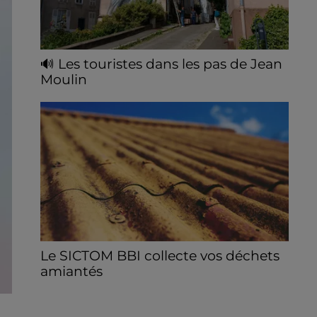
🔊 Les touristes dans les pas de Jean
Moulin
Le « tourisme de mémoire » s'invite dans
les sorties estivales de Chartres Tourisme.
Le SICTOM BBI collecte vos déchets
amiantés
La collecte se fait sous conditions et pour
un nombre limité de personnes, sur