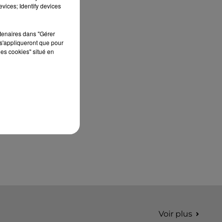
édition de Stars'Terre, organisée du 18 au 20
vices; Identify devices
septembre 2026 au Château de Courtalain,
Philippe Palmieri, président...
rtenaires dans "Gérer
s'appliqueront que pour
les cookies" situé en
Voir plus