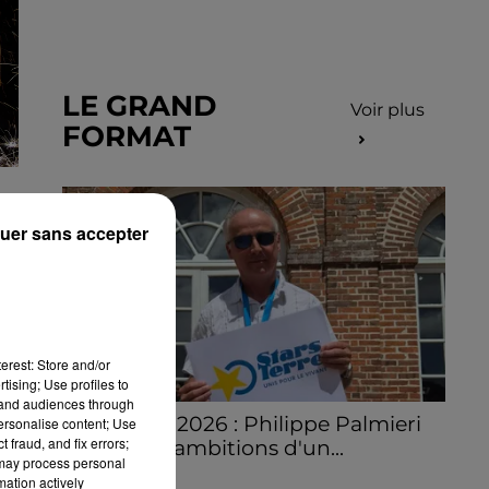
LE GRAND
Voir plus
FORMAT
uer sans accepter
erest: Store and/or
tising; Use profiles to
tand audiences through
Stars'Terre 2026 : Philippe Palmieri
personalise content; Use
 fraud, and fix errors;
dévoile les ambitions d'un...
 may process personal
À quelques semaines de la première
mation actively