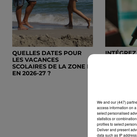
QUELLES DATES POUR
INTÉGREZ
LES VACANCES
GRAND C
SCOLAIRES DE LA ZONE B
D'EUROPE
EN 2026-27 ?
CONCERT
EXCEPTION
We and
our (447) partn
access information on a 
select personalised ad
statistics or combinatio
profiles to select person
Deliver and present adv
data such as IP address 