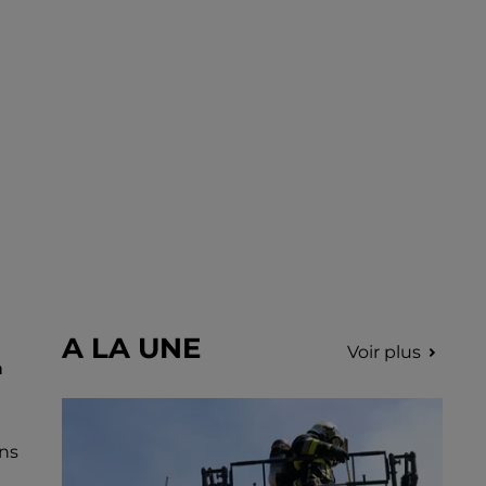
incription.
A LA UNE
Voir plus
a
ans