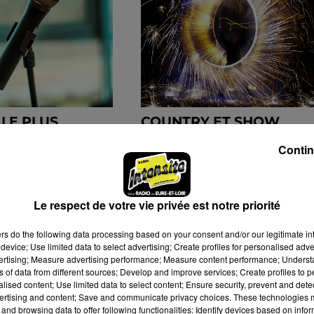
 LE PLUS
COUNTRY ET SHOW
HŒUR
LUMINESCENT À
Contin
 POUR UN
VERNOUILLET PLAGE
NEL...
Le respect de votre vie privée est notre priorité
ers
do the following data processing based on your consent and/or our legitimate int
device; Use limited data to select advertising; Create profiles for personalised adver
vertising; Measure advertising performance; Measure content performance; Unders
ns of data from different sources; Develop and improve services; Create profiles to 
alised content; Use limited data to select content; Ensure security, prevent and detect
ertising and content; Save and communicate privacy choices. These technologies
and browsing data to offer following functionalities: Identify devices based on infor