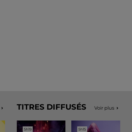
TITRES DIFFUSÉS
Voir plus
5h19
5h19
5h15
5h15