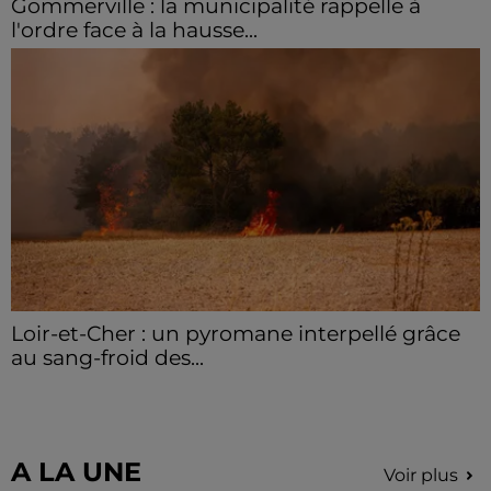
Gommerville : la municipalité rappelle à
l'ordre face à la hausse...
Incrustation de déchets, déjections sur les sites
symboliques et temps communal gaspillé : face à la
hausse des incivilités, la mairie de Gommerville
hausse...
Loir-et-Cher : un pyromane interpellé grâce
au sang-froid des...
Samedi 25 juillet, plus d'une dizaine de feux de
champs et de sous-bois ont été déclenchés dans le
secteur de Fontaine-les-Côteaux, Montoire et Lunay.
Grâce...
A LA UNE
Voir plus