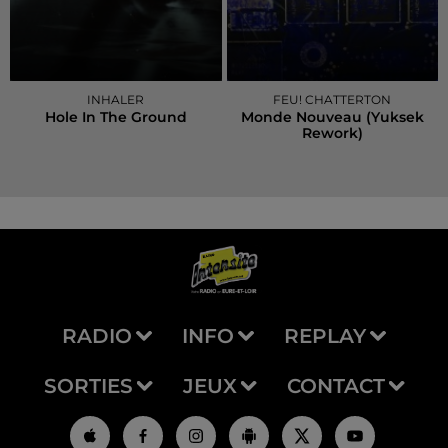
INHALER
FEU! CHATTERTON
Hole In The Ground
Monde Nouveau (yuksek
Rework)
RADIO
INFO
REPLAY
SORTIES
JEUX
CONTACT