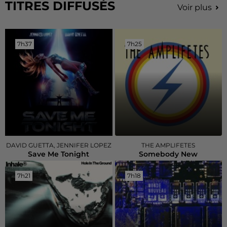
TITRES DIFFUSÉS
Voir plus
7h37
7h37
7h25
7h25
DAVID GUETTA, JENNIFER LOPEZ
THE AMPLIFETES
Save Me Tonight
Somebody New
7h21
7h21
7h18
7h18