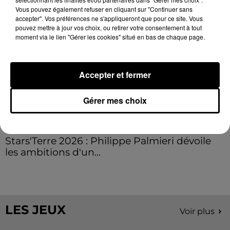
Vous pouvez également refuser en cliquant sur "Continuer sans
accepter". Vos préférences ne s'appliqueront que pour ce site. Vous
pouvez mettre à jour vos choix, ou retirer votre consentement à tout
moment via le lien "Gérer les cookies" situé en bas de chaque page.
Accepter et fermer
Gérer mes choix
Stars'Terre 2026 : Philippe Palmieri dévoile
les ambitions d'un...
À quelques semaines de la première édition de
Stars'Terre, organisée du 18 au 20 septembre 2026 au
Château de Courtalain, Philippe Palmieri, président...
LES JEUX
Voir plus