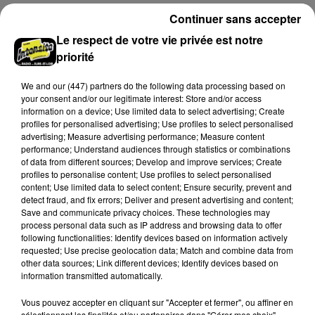
Continuer sans accepter
Le respect de votre vie privée est notre
priorité
We and
our (447) partners
do the following data processing based on
your consent and/or our legitimate interest: Store and/or access
information on a device; Use limited data to select advertising; Create
profiles for personalised advertising; Use profiles to select personalised
advertising; Measure advertising performance; Measure content
performance; Understand audiences through statistics or combinations
of data from different sources; Develop and improve services; Create
profiles to personalise content; Use profiles to select personalised
content; Use limited data to select content; Ensure security, prevent and
detect fraud, and fix errors; Deliver and present advertising and content;
Loir-et-Cher : un pyromane interpellé grâce
Save and communicate privacy choices. These technologies may
au sang-froid des...
process personal data such as IP address and browsing data to offer
Samedi 25 juillet, plus d'une dizaine de feux de
following functionalities: Identify devices based on information actively
requested; Use precise geolocation data; Match and combine data from
champs et de sous-bois ont été déclenchés dans le
other data sources; Link different devices; Identify devices based on
secteur de Fontaine-les-Côteaux, Montoire et Lunay.
information transmitted automatically.
Grâce...
LE GRAND FORMAT
Voir plus
Vous pouvez accepter en cliquant sur "Accepter et fermer", ou affiner en
sélectionnant les finalités et/ou partenaires dans "Gérer mes choix".