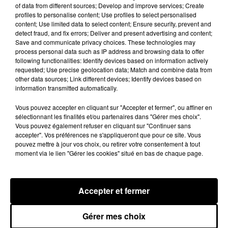
Voir plus
of data from different sources; Develop and improve services; Create
profiles to personalise content; Use profiles to select personalised
content; Use limited data to select content; Ensure security, prevent and
detect fraud, and fix errors; Deliver and present advertising and content;
Save and communicate privacy choices. These technologies may
process personal data such as IP address and browsing data to offer
following functionalities: Identify devices based on information actively
requested; Use precise geolocation data; Match and combine data from
other data sources; Link different devices; Identify devices based on
information transmitted automatically.
Vous pouvez accepter en cliquant sur "Accepter et fermer", ou affiner en
sélectionnant les finalités et/ou partenaires dans "Gérer mes choix".
Vous pouvez également refuser en cliquant sur "Continuer sans
accepter". Vos préférences ne s'appliqueront que pour ce site. Vous
pouvez mettre à jour vos choix, ou retirer votre consentement à tout
moment via le lien "Gérer les cookies" situé en bas de chaque page.
Bison Futé : un samedi rouge sur les routes
C'est l'un des week-ends les plus chargés de l'été,
avec des départs aussi importants que les retours.
Accepter et fermer
LE GRAND FORMAT
Voir plus
Gérer mes choix