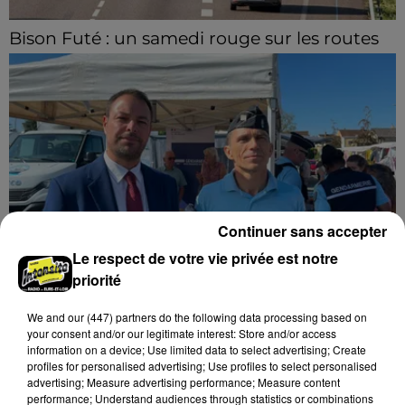
Bison Futé : un samedi rouge sur les routes
C'est l'un des week-ends les plus chargés de l'été,
avec des départs aussi importants que les retours.
Continuer sans accepter
Le respect de votre vie privée est notre
priorité
« Un café avec vos gendarmes » à Nogent-le-
Rotrou
We and
our (447) partners
do the following data processing based on
Les gendarmes de la brigade iront à la rencontre de
your consent and/or our legitimate interest: Store and/or access
information on a device; Use limited data to select advertising; Create
la population ce samedi 8 août sur le marché de
profiles for personalised advertising; Use profiles to select personalised
Nogent-le-Rotrou de 9h00 à 12h00.
advertising; Measure advertising performance; Measure content
A LA UNE
performance; Understand audiences through statistics or combinations