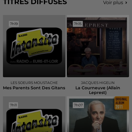
TITRES DIFFUSÉS
Voir plus
7h19
7h19
7h15
7h15
LES SOEURS MOUSTACHE
JACQUES HIGELIN
Mes Parents Sont Des Gitans
La Courneuve (allain
Leprest)
7h11
7h11
7h07
7h07