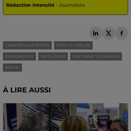
Rédaction Intensité
-
Journaliste
CHARTRES & SA RÉGION
EURE-ET-LOIR (28)
EVÈNEMENTIEL
INFO LOCALE
L'ARTISANAT C'CHARTRES
REPLAY
À LIRE AUSSI