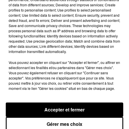
A LA UNE
of data from different sources; Develop and improve services; Create
Voir plus
profiles to personalise content; Use profiles to select personalised
content; Use limited data to select content; Ensure security, prevent and
detect fraud, and fix errors; Deliver and present advertising and content;
Save and communicate privacy choices. These technologies may
process personal data such as IP address and browsing data to offer
following functionalities: Identify devices based on information actively
requested; Use precise geolocation data; Match and combine data from
other data sources; Link different devices; Identify devices based on
information transmitted automatically.
Vous pouvez accepter en cliquant sur "Accepter et fermer", ou affiner en
sélectionnant les finalités et/ou partenaires dans "Gérer mes choix".
Vous pouvez également refuser en cliquant sur "Continuer sans
accepter". Vos préférences ne s'appliqueront que pour ce site. Vous
pouvez mettre à jour vos choix, ou retirer votre consentement à tout
moment via le lien "Gérer les cookies" situé en bas de chaque page.
Une casse automobile partiellement
embrasée à Auneau
« chômage technique pour neuf personnes » après le
Accepter et fermer
sinistre, qui a également fait un blessé.
Gérer mes choix