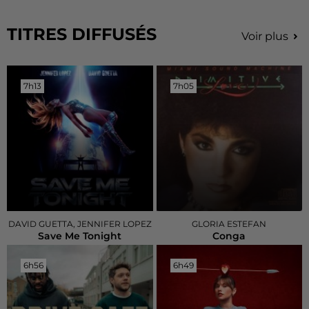
TITRES DIFFUSÉS
Voir plus
7h13
7h13
7h05
7h05
DAVID GUETTA, JENNIFER LOPEZ
GLORIA ESTEFAN
Save Me Tonight
Conga
6h56
6h56
6h49
6h49