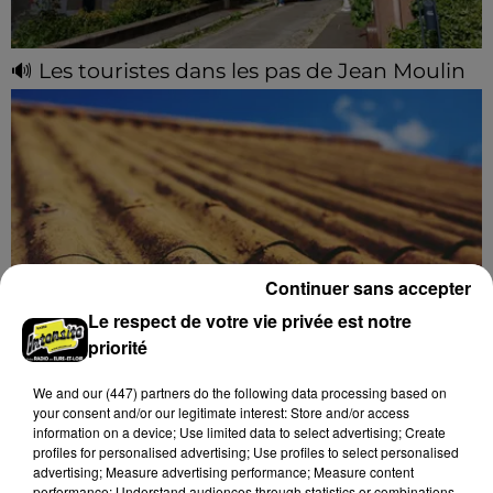
🔊 Les touristes dans les pas de Jean Moulin
Le « tourisme de mémoire » s'invite dans les sorties
estivales de Chartres Tourisme.
Continuer sans accepter
Le respect de votre vie privée est notre
priorité
Le SICTOM BBI collecte vos déchets
We and
our (447) partners
do the following data processing based on
amiantés
your consent and/or our legitimate interest: Store and/or access
La collecte se fait sous conditions et pour un nombre
information on a device; Use limited data to select advertising; Create
limité de personnes, sur incription.
profiles for personalised advertising; Use profiles to select personalised
advertising; Measure advertising performance; Measure content
performance; Understand audiences through statistics or combinations