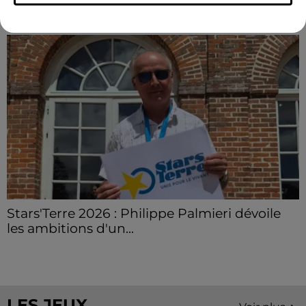
LE GRAND FORMAT
Voir plus
Stars'Terre 2026 : Philippe Palmieri dévoile
les ambitions d'un...
À quelques semaines de la première édition de
Stars'Terre, organisée du 18 au 20 septembre 2026 au
Château de Courtalain, Philippe Palmieri, président...
LES JEUX